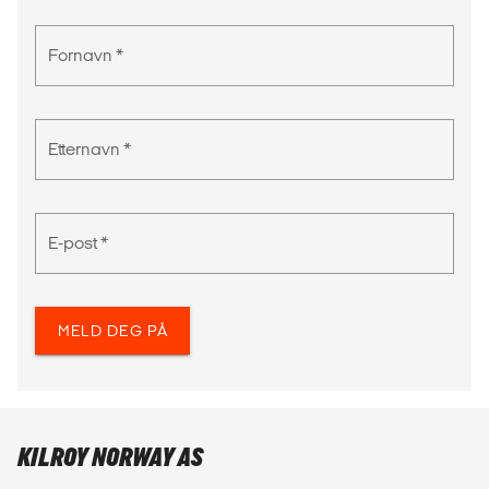
Fornavn *
Etternavn *
E-post *
MELD DEG PÅ
KILROY NORWAY AS