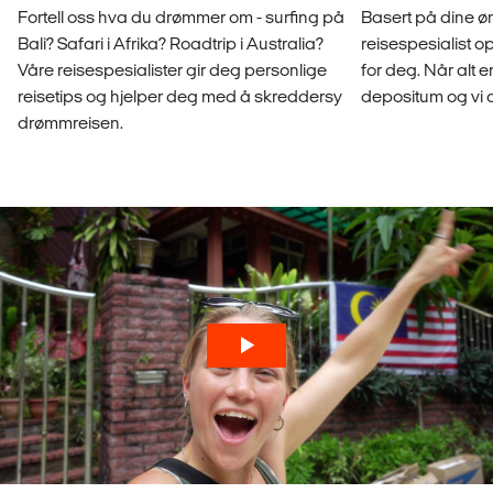
Fortell oss hva du drømmer om - surfing på
Basert på dine øn
Bali? Safari i Afrika? Roadtrip i Australia?
reisespesialist o
Våre reisespesialister gir deg personlige
for deg. Når alt er
reisetips og hjelper deg med å skreddersy
depositum og vi 
drømmreisen.