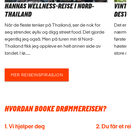
HANNAS WELLNESS-REISE I NORD-
VINTE
THAILAND
DESTI
Når de fleste tenker på Thailand, ser de nok for
Det er 
seg strender, øyliv og digg street food. Det gjorde
nærmer 
egentlig jeg også. Men på turen min til Nord-
første te
Thailand fikk jeg oppleve en helt annen side av
høsten k
landet. I lø......
store del
MER REISEINSPIRASJON
HVORDAN BOOKE DRØMMEREISEN?
1. Vi hjelper deg
2. Du får et r