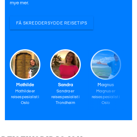
mye mer.
FÅ SKREDDERSYDDE REISETIPS
Mathilde
Sandra
Magnus
Mathilde er
Sandra er
Magnus er
reisespesialist i
reisespesialist i
reisespesialist i
re
Oslo
Trondheim
Oslo