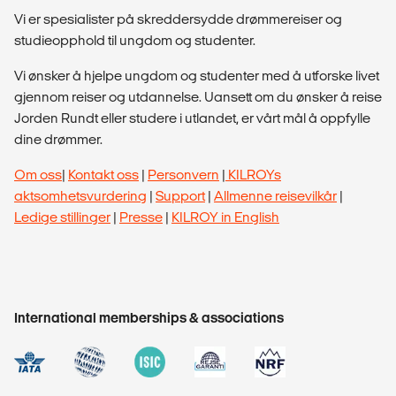
Vi er spesialister på skreddersydde drømmereiser og
studieopphold til ungdom og studenter.
Vi ønsker å hjelpe ungdom og studenter med å utforske livet
gjennom reiser og utdannelse. Uansett om du ønsker å reise
Jorden Rundt eller studere i utlandet, er vårt mål å oppfylle
dine drømmer.
Om oss
|
Kontakt oss
|
Personvern
|
KILROYs
aktsomhetsvurdering
|
Support
|
Allmenne reisevilkår
|
Ledige stillinger
|
Presse
|
KILROY in English
International memberships & associations