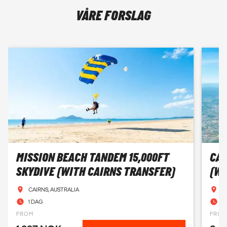
VÅRE FORSLAG
MISSION BEACH TANDEM 15,000FT
CAI
SKYDIVE (WITH CAIRNS TRANSFER)
(WI
CAIRNS, AUSTRALIA
C
1 DAG
1
FROM
FRO