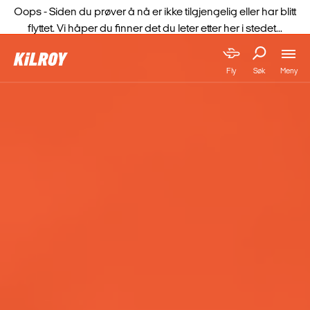
Oops - Siden du prøver å nå er ikke tilgjengelig eller har blitt
flyttet. Vi håper du finner det du leter etter her i stedet...
Meny
Fly
Søk