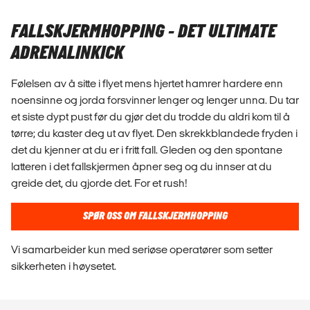
FALLSKJERMHOPPING - DET ULTIMATE
ADRENALINKICK
Følelsen av å sitte i flyet mens hjertet hamrer hardere enn
noensinne og jorda forsvinner lenger og lenger unna. Du tar
et siste dypt pust før du gjør det du trodde du aldri kom til å
tørre; du kaster deg ut av flyet. Den skrekkblandede fryden i
det du kjenner at du er i fritt fall. Gleden og den spontane
latteren i det fallskjermen åpner seg og du innser at du
greide det, du gjorde det. For et rush!
SPØR OSS OM FALLSKJERMHOPPING
Vi samarbeider kun med seriøse operatører som setter
sikkerheten i høysetet.