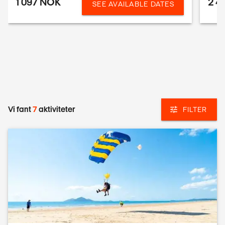
1 097 NOK
2 4
SEE AVAILABLE DATES
Vi fant
7
aktiviteter
FILTER