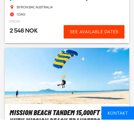
BYRON BAY, AUSTRALIA
1 DAG
FROM
2 546 NOK
SEE AVAILABLE DATES
MISSION BEACH TANDEM 15,000FT SKYDIVE
KONTAKT
WITH MISSION BEACH TRANSFERS
AUSTRALIA