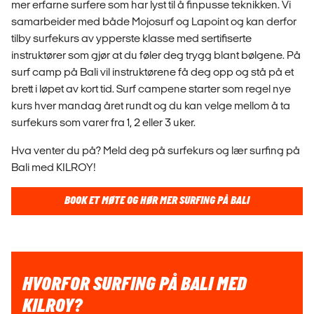
mer erfarne surfere som har lyst til å finpusse teknikken. Vi
samarbeider med både Mojosurf og Lapoint og kan derfor
tilby surfekurs av ypperste klasse med sertifiserte
instruktører som gjør at du føler deg trygg blant bølgene. På
surf camp på Bali vil instruktørene få deg opp og stå på et
brett i løpet av kort tid. Surf campene starter som regel nye
kurs hver mandag året rundt og du kan velge mellom å ta
surfekurs som varer fra 1, 2 eller 3 uker.
Hva venter du på? Meld deg på surfekurs og lær surfing på
Bali med KILROY!
BOOK ET MØTE OG HØR MER SURFING PÅ BALI
HVORFOR SURFING PÅ BALI MED
KILROY?