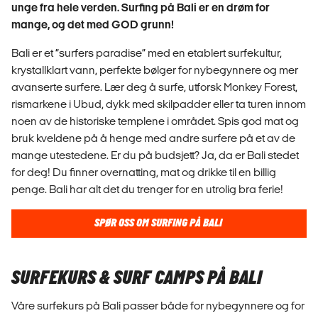
unge fra hele verden. Surfing på Bali er en drøm for
mange, og det med GOD grunn!
Bali er et “surfers paradise” med en etablert surfekultur,
krystallklart vann, perfekte bølger for nybegynnere og mer
avanserte surfere. Lær deg å surfe, utforsk Monkey Forest,
rismarkene i Ubud, dykk med skilpadder eller ta turen innom
noen av de historiske templene i området. Spis god mat og
bruk kveldene på å henge med andre surfere på et av de
mange utestedene. Er du på budsjett? Ja, da er Bali stedet
for deg! Du finner overnatting, mat og drikke til en billig
penge. Bali har alt det du trenger for en utrolig bra ferie!
SPØR OSS OM SURFING PÅ BALI
SURFEKURS & SURF CAMPS PÅ BALI
Våre surfekurs på Bali passer både for nybegynnere og for