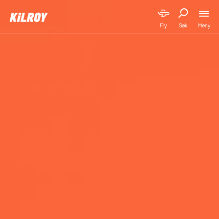
Meny
Fly
Søk