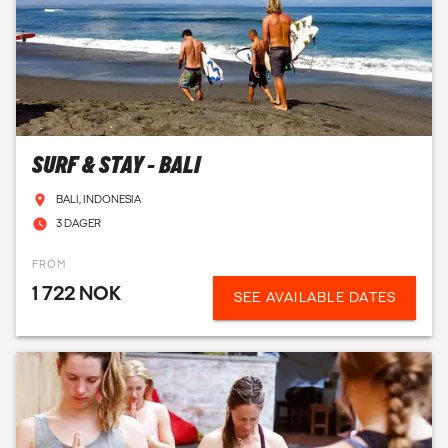
SURF & STAY - BALI
BALI, INDONESIA
3 DAGER
FROM
1 722 NOK
SEE AVAILABLE DATES