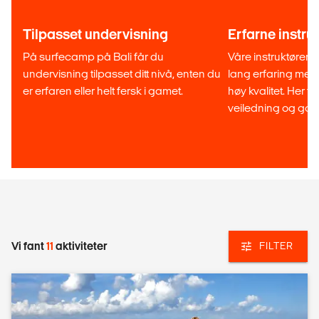
Tilpasset undervisning
Erfarne instru
På surfecamp på Bali får du
Våre instruktører e
undervisning tilpasset ditt nivå, enten du
lang erfaring med
er erfaren eller helt fersk i gamet.
høy kvalitet. Her f
veiledning og gode
Vi fant
11
aktiviteter
FILTER