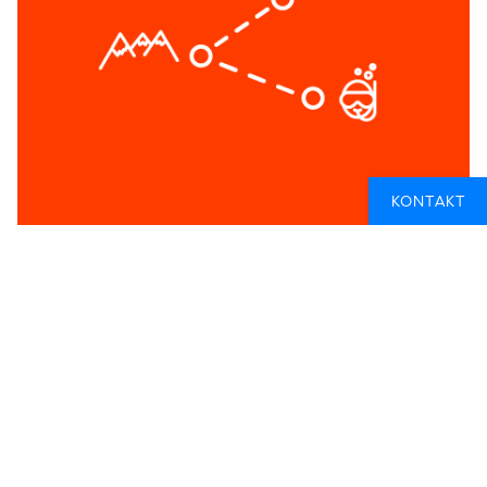
KONTAKT
DESIGN DIN EGEN REISE
Design din egen reise med tre enkle steg:
Velg destinasjoner du drømmer om å oppleve
Angi budsjett og hva du er interessert i
En av våre reisespesialister tar kontakt med
deg
Hvordan fungerer det?
Når du sender oss en henvendelse der du har