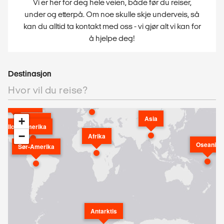
Vi er her for deg hele veien, både før du reiser,
under og etterpå. Om noe skulle skje underveis, så
kan du alltid ta kontakt med oss - vi gjør alt vi kan for
å hjelpe deg!
Destinasjon
Europa
ord-Amerika
Asia
+
Karibien
Mellom-Amerika
−
Afrika
Oseania
Sør-Amerika
Antarktis