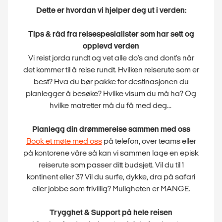
Dette er hvordan vi hjelper deg ut i verden:
Tips & råd fra reisespesialister som har sett og
opplevd verden
Vi reist jorda rundt og vet alle do's and dont's når
det kommer til å reise rundt. Hvilken reiserute som er
best? Hva du bør pakke for destinasjonen du
planlegger å besøke? Hvilke visum du må ha? Og
hvilke matretter må du få med deg...
Planlegg din drømmereise sammen med oss
Book et møte med oss
på telefon, over teams eller
på kontorene våre så kan vi sammen lage en episk
reiserute som passer ditt budsjett. Vil du til 1
kontinent eller 3? Vil du surfe, dykke, dra på safari
eller jobbe som frivillig? Muligheten er MANGE.
Trygghet & Support på hele reisen