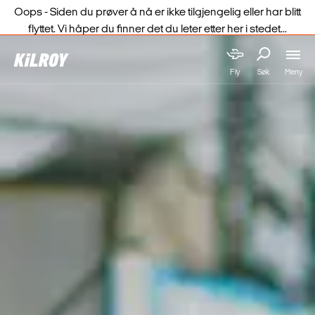
Oops - Siden du prøver å nå er ikke tilgjengelig eller har blitt
flyttet. Vi håper du finner det du leter etter her i stedet...
Meny
Fly
Søk