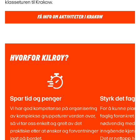
klasseturen til Krakow.
FÅ INFO OM AKTIVITETER I KRAKOW
HVORFOR KILROY?
Spar tid og penger
Styrk det fagl
Vi har god kompetanse på organisering
For å kunne planl
av komplekse gruppeturer verden over,
faglig forankret stu
så vi tar oss enkelt og greit av det
nødvendig med go
praktiske etter at ønsker og forventninger
inngående kjennsk
lagt på bordet.
Det er nettopp her 