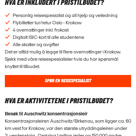
HVA ER INKLUDERT I PRISTILBUDET?
Personlig reisespesialist og all hjelp og veiledning
Flybilletter tur/retur Oslo - Krakow
4 overnattinger inkl. frokost
Digitalt ISIC-kort til alle studentene
Alle skatter og avgifter
Det er alltid mulig å legge til flere overnattinger i Krakow.
Sjekk med våre reisespesialister hvis du har spørsmål
knyttet til tilbudet.
SPØR EN REISESPESIALIST
HVA ER AKTIVITETENE I PRISTILBUDET?
Besøk til Auschwitz konsentrasjonsleir
Konsentrasjonsleiren Auschwitz/Birkenau, som ligger ca. 60
km vest for Krakow, var den største utryddingsleiren under
2. verdenskrig.
Omkring 1 million jøder og 150.000 andre