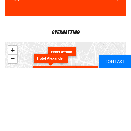
OVERNATTING
+
Hotel Atrium
−
Hotel Alexander
KONTAKT
Hotel Batory Bis
Draggo House Hostel
Hostel Free