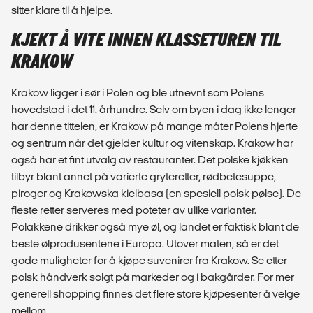
sitter klare til å hjelpe.
KJEKT Å VITE INNEN KLASSETUREN TIL
KRAKOW
Krakow ligger i sør i Polen og ble utnevnt som Polens
hovedstad i det 11. århundre. Selv om byen i dag ikke lenger
har denne tittelen, er Krakow på mange måter Polens hjerte
og sentrum når det gjelder kultur og vitenskap. Krakow har
også har et fint utvalg av restauranter. Det polske kjøkken
tilbyr blant annet på varierte gryteretter, rødbetesuppe,
piroger og Krakowska kielbasa (en spesiell polsk pølse). De
fleste retter serveres med poteter av ulike varianter.
Polakkene drikker også mye øl, og landet er faktisk blant de
beste ølprodusentene i Europa. Utover maten, så er det
gode muligheter for å kjøpe suvenirer fra Krakow. Se etter
polsk håndverk solgt på markeder og i bakgårder. For mer
generell shopping finnes det flere store kjøpesenter å velge
mellom.