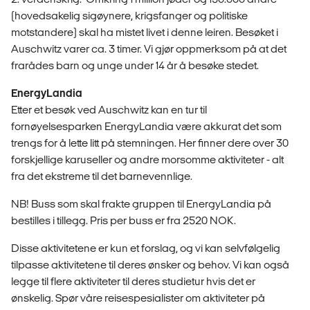
(hovedsakelig sigøynere, krigsfanger og politiske
motstandere) skal ha mistet livet i denne leiren. Besøket i
Auschwitz varer ca. 3 timer. Vi gjør oppmerksom på at det
frarådes barn og unge under 14 år å besøke stedet.
EnergyLandia
Etter et besøk ved Auschwitz kan en tur til
fornøyelsesparken EnergyLandia være akkurat det som
trengs for å lette litt på stemningen. Her finner dere over 30
forskjellige karuseller og andre morsomme aktiviteter - alt
fra det ekstreme til det barnevennlige.
NB! Buss som skal frakte gruppen til EnergyLandia på
bestilles i tillegg. Pris per buss er fra 2520 NOK.
Disse aktivitetene er kun et forslag, og vi kan selvfølgelig
tilpasse aktivitetene til deres ønsker og behov. Vi kan også
legge til flere aktiviteter til deres studietur hvis det er
ønskelig. Spør våre reisespesialister om aktiviteter på