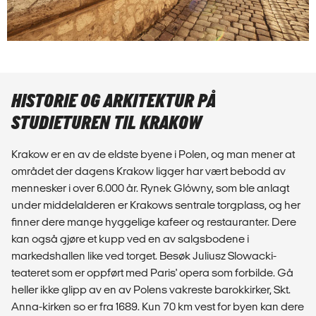
HISTORIE OG ARKITEKTUR PÅ
STUDIETUREN TIL KRAKOW
Krakow er en av de eldste byene i Polen, og man mener at
området der dagens Krakow ligger har vært bebodd av
mennesker i over 6.000 år.
Rynek Glówny, som ble anlagt
under middelalderen er Krakows sentrale torgplass, og her
finner dere mange hyggelige kafeer og restauranter. Dere
kan også gjøre et kupp ved en av salgsbodene i
markedshallen like ved torget. Besøk Juliusz Slowacki-
teateret som er oppført med Paris' opera som forbilde. Gå
heller ikke glipp av en av Polens vakreste barokkirker, Skt.
Anna-kirken so er fra 1689. Kun 70 km vest for byen kan dere