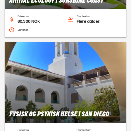
ANIMAL ECOLOGY I SUNSHINE COAST
Priser fra
Studiestart
60,500 NOK
Flere datoer!
Varighet
FYSISK OG PSYKISK HELSE I SAN DIEGO
Priser fra
Studiestart