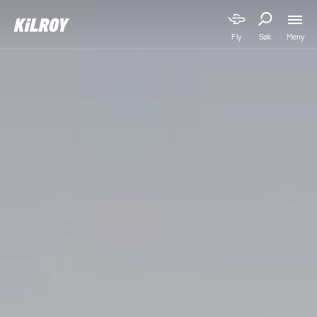
Meny
Fly
Søk