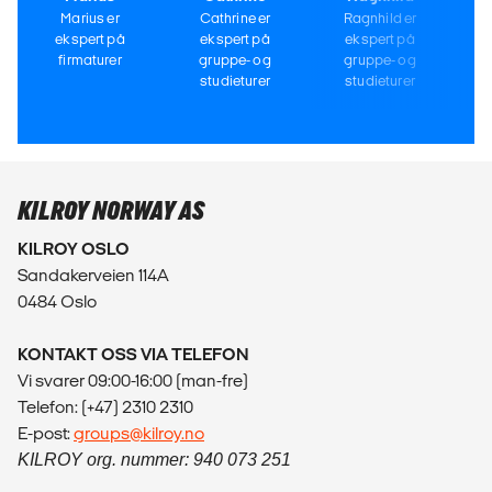
Marius er
Cathrine er
Ragnhild er
ekspert på
ekspert på
ekspert på
firmaturer
gruppe- og
gruppe- og
studieturer
studieturer
KILROY NORWAY AS
KILROY OSLO
Sandakerveien 114A
0484 Oslo
KONTAKT OSS VIA TELEFON
Vi svarer 09:00-16:00 (man-fre)
Telefon: (+47) 2310 2310
E-post:
groups@kilroy.no
KILROY org. nummer: 940 073 251