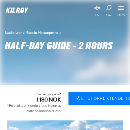
Meny
Fly
Søk
Studieturer
Bosnia-Hercegovina
HALF-DAY GUIDE - 2 HOURS
Pris per gruppe fra*
FÅ ET UFORPLIKTENDE T
1 180 NOK
*Få et uforpliktende tilbud fra en av
våre reisespesialister