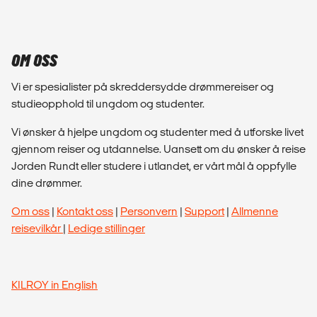
OM OSS
Vi er spesialister på skreddersydde drømmereiser og
studieopphold til ungdom og studenter.
Vi ønsker å hjelpe ungdom og studenter med å utforske livet
gjennom reiser og utdannelse. Uansett om du ønsker å reise
Jorden Rundt eller studere i utlandet, er vårt mål å oppfylle
dine drømmer.
Om oss
|
Kontakt oss
|
Personvern
|
Support
|
Allmenne
reisevilkår
|
Ledige stillinger
KILROY in English