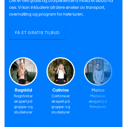
Det er helt gratis og uforpliktende å motta et tilbud fra
oss. Vi kan inkludere alt dere ønsker av transport,
overnatting og program for hele turen.
FÅ ET GRATIS TILBUD
Ragnhild
Cathrine
Marius
Ragnhild er
Cathrine er
Marius er
ekspert på
ekspert på
ekspert på
gruppe- og
gruppe- og
firmaturer
studieturer
studieturer