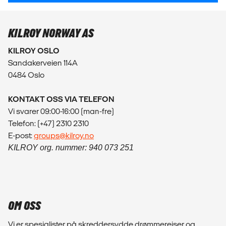
KILROY NORWAY AS
KILROY OSLO
Sandakerveien 114A
0484 Oslo
KONTAKT OSS VIA TELEFON
Vi svarer 09:00-16:00 (man-fre)
Telefon: (+47) 2310 2310
E-post:
groups@kilroy.no
KILROY org. nummer: 940 073 251
OM OSS
Vi er spesialister på skreddersydde drømmereiser og