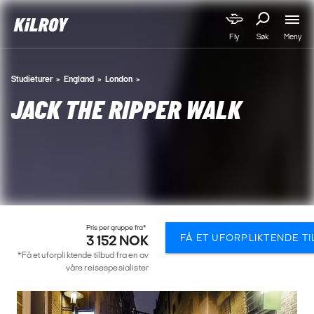
Meny
Fly
Søk
Studieturer
England
London
JACK THE RIPPER WALK
Pris per gruppe fra*
FÅ ET UFORPLIKTENDE T
3 152 NOK
*Få et uforpliktende tilbud fra en av
våre reisespesialister