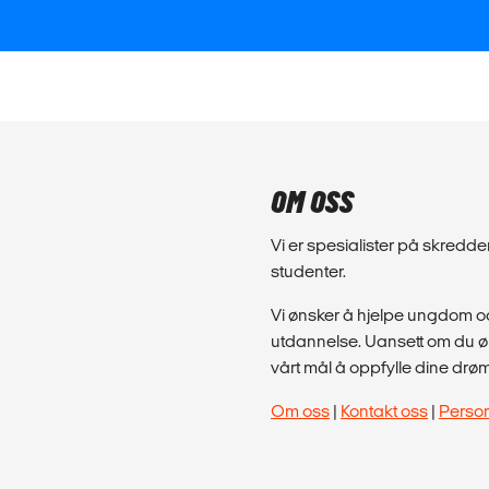
OM OSS
Vi er spesialister på skred
studenter.
Vi ønsker å hjelpe ungdom og
utdannelse. Uansett om du øns
vårt mål å oppfylle dine drø
Om oss
|
Kontakt oss
|
Perso