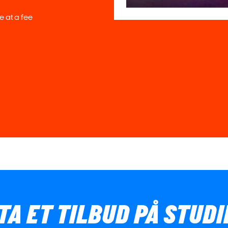
e at a fee
TA ET TILBUD PÅ STUD