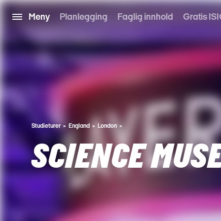
Meny
Planlegging
Faglig innhold
Gratis ISI
Studieturer
England
London
SCIENCE MUS