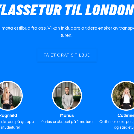
KLASSETUR TIL LONDON
å motta et tilbud fra oss. Vi kan inkludere alt dere ønsker av trans
turen.
FÅ ET GRATIS TILBUD
Ragnhild
Marius
Cathrin
r ekspert på gruppe-
Marius er ekspert på firmaturer
Cathrine er ekspert
 studieturer
og studietu