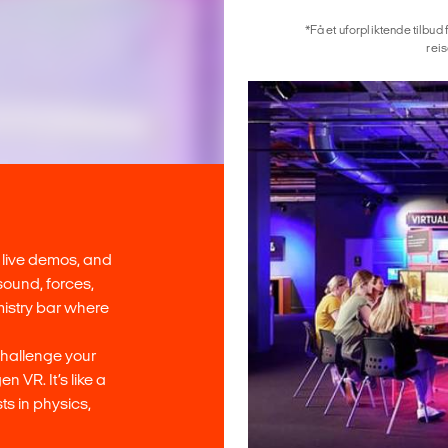
*Få et uforpliktende tilbud 
reis
 live demos, and
 sound, forces,
mistry bar where
hallenge your
 VR. It’s like a
ts in physics,