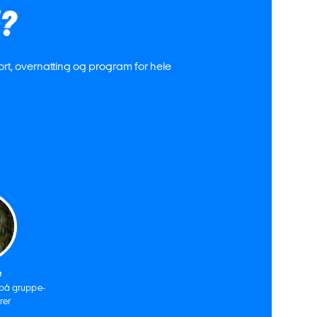
?
port, overnatting og program for hele
e
 på gruppe-
rer