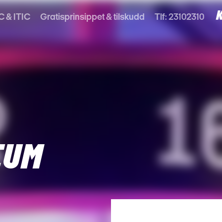
C & ITIC
Gratisprinsippet & tilskudd
Tlf: 23102310
EUM