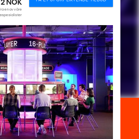
2 NOK
fra en av våre
espesialister