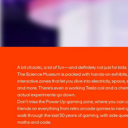
A bit chaotic, a lot of fun—and definitely not just for kids.
The Science Museum is packed with hands-on exhibits,
interactive zones that let you dive into electricity, space,
and more. There’s even a working Tesla coil and a che
actual experiments go down.
Don’t miss the Power Up gaming zone, where you can c
friends on everything from retro arcade games to next-gen
walk through the last 50 years of gaming, with side ques
maths and code.