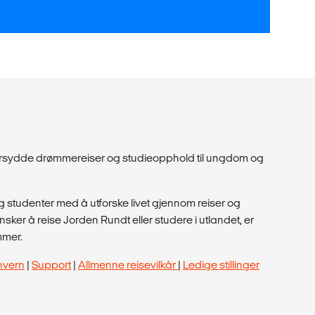
dersydde drømmereiser og studieopphold til ungdom og
 studenter med å utforske livet gjennom reiser og
ker å reise Jorden Rundt eller studere i utlandet, er
mmer.
nvern
|
Support
|
Allmenne reisevilkår
|
Ledige stillinger