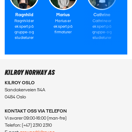
Ragnhild
Marius
Cathrine
Ragnhild er
Marius er
Cathrine er
ekspert på
ekspert på
ekspert på
gruppe- og
firmaturer
gruppe- og
studieturer
studieturer
KILROY NORWAY AS
KILROY OSLO
Sandakerveien 114A
0484 Oslo
KONTAKT OSS VIA TELEFON
Vi svarer 09:00-16:00 (man-fre)
Telefon: (+47) 2310 2310