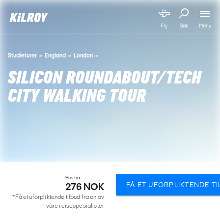
Meny
Fly
Søk
Studieturer
England
London
SILICON ROUNDABOUT/TECH
CITY WALKING TOUR
Pris fra
FÅ ET UFORPLIKTENDE T
276 NOK
*Få et uforpliktende tilbud fra en av
våre reisespesialister