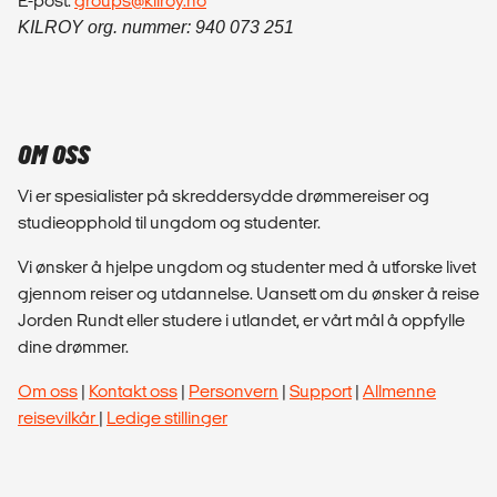
E-post:
groups@kilroy.no
KILROY org. nummer: 940 073 251
OM OSS
Vi er spesialister på skreddersydde drømmereiser og
studieopphold til ungdom og studenter.
Vi ønsker å hjelpe ungdom og studenter med å utforske livet
gjennom reiser og utdannelse. Uansett om du ønsker å reise
Jorden Rundt eller studere i utlandet, er vårt mål å oppfylle
dine drømmer.
Om oss
|
Kontakt oss
|
Personvern
|
Support
|
Allmenne
reisevilkår
|
Ledige stillinger