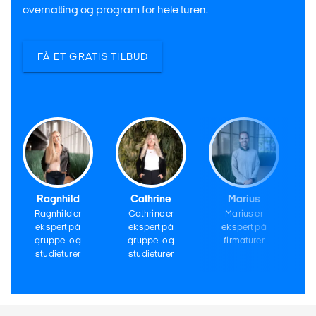
overnatting og program for hele turen.
FÅ ET GRATIS TILBUD
Ragnhild
Cathrine
Marius
Ragnhild er
Cathrine er
Marius er
ekspert på
ekspert på
ekspert på
gruppe- og
gruppe- og
firmaturer
studieturer
studieturer