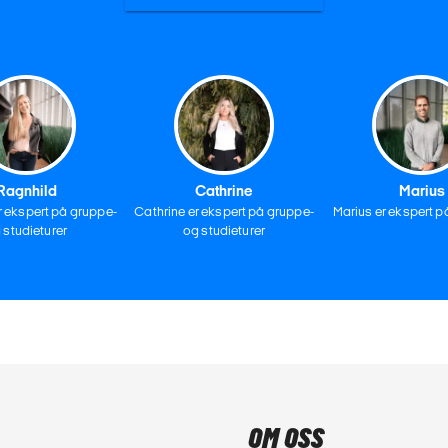
Ragnhild
Cathrine
Marius
r ekspert på gruppe-
Cathrine er ekspert på gruppe-
Marius er ekspert på
 studieturer
og studieturer
OM OSS