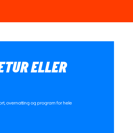
IETUR ELLER
port, overnatting og program for hele