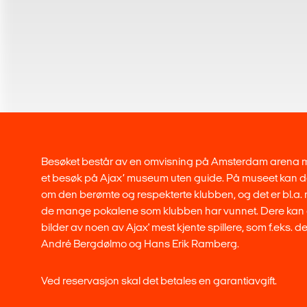
Besøket består av en omvisning på Amsterdam arena 
et besøk på Ajax’ museum uten guide. På museet kan de
om den berømte og respekterte klubben, og det er bl.a. 
de mange pokalene som klubben har vunnet. Dere kan
bilder av noen av Ajax' mest kjente spillere, som f.eks. d
André Bergdølmo og Hans Erik Ramberg.
Ved reservasjon skal det betales en garantiavgift.