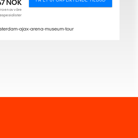
FÅ ET UFORPLIKTENDE TILBUD
47 NOK
fra en av våre
espesialister