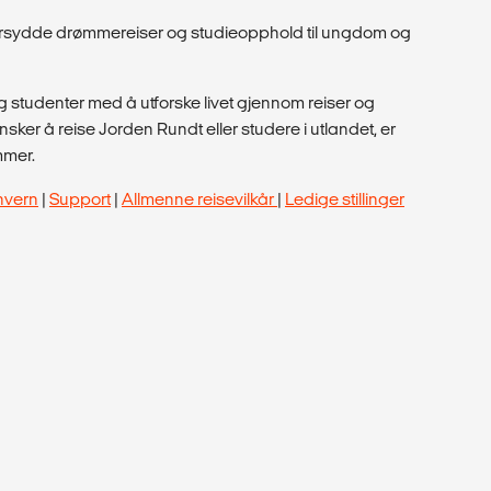
dersydde drømmereiser og studieopphold til ungdom og
 studenter med å utforske livet gjennom reiser og
ker å reise Jorden Rundt eller studere i utlandet, er
mmer.
nvern
|
Support
|
Allmenne reisevilkår
|
Ledige stillinger