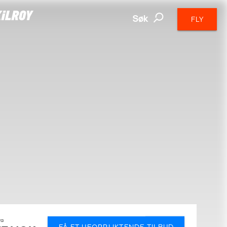
Søk
FLY
ra