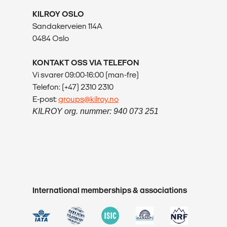
KILROY OSLO
Sandakerveien 114A
0484 Oslo
KONTAKT OSS VIA TELEFON
Vi svarer 09:00-16:00 (man-fre)
Telefon: (+47) 2310 2310
E-post:
groups@kilroy.no
KILROY org. nummer: 940 073 251
International memberships & associations