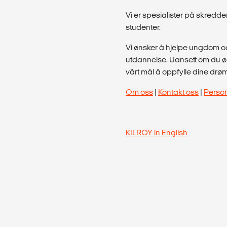
Vi er spesialister på skred
studenter.
Vi ønsker å hjelpe ungdom og
utdannelse. Uansett om du øns
vårt mål å oppfylle dine drø
Om oss
|
Kontakt oss
|
Perso
KILROY in English