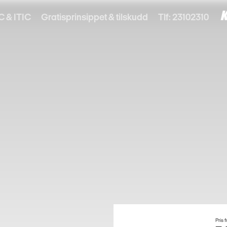
C & ITIC
Gratisprinsippet & tilskudd
Tlf: 23102310
Pris f