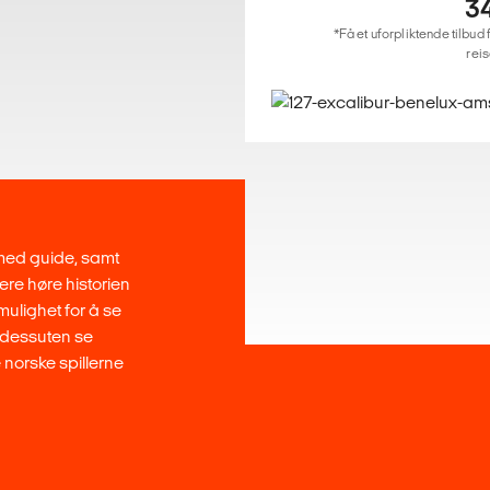
3
*Få et uforpliktende tilbud 
reis
med guide, samt
re høre historien
mulighet for å se
 dessuten se
e norske spillerne