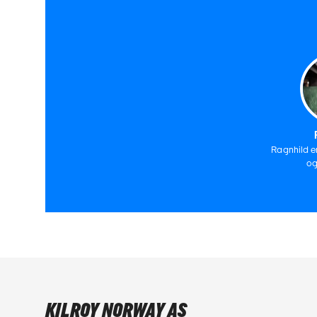
Ragnhild e
og
KILROY NORWAY AS