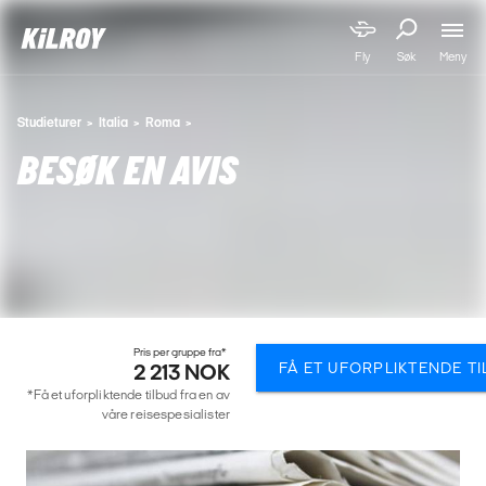
Meny
Fly
Søk
Studieturer
Italia
Roma
BESØK EN AVIS
Pris per gruppe fra*
FÅ ET UFORPLIKTENDE T
2 213 NOK
*Få et uforpliktende tilbud fra en av
våre reisespesialister