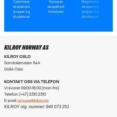
Cathrine er
Marius er
Ragnhild er
ekspert på
ekspert på
ekspert på
gruppe- og
firmaturer
gruppe- og
studieturer
studieturer
KILROY NORWAY AS
KILROY OSLO
Sandakerveien 114A
0484 Oslo
KONTAKT OSS VIA TELEFON
Vi svarer 09:00-16:00 (man-fre)
Telefon: (+47) 2310 2310
E-post:
groups@kilroy.no
KILROY org. nummer: 940 073 251