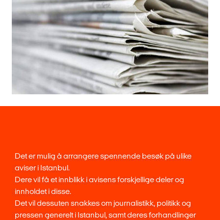
Det er mulig å arrangere spennende besøk på ulike
aviser i Istanbul.
Dere vil få et innblikk i avisens forskjellige deler og
innholdet i disse.
Det vil dessuten snakkes om journalistikk, politikk og
pressen generelt i Istanbul, samt deres forhandlinger