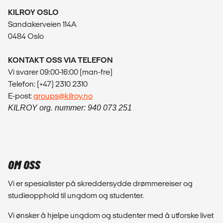
KILROY OSLO
Sandakerveien 114A
0484 Oslo
KONTAKT OSS VIA TELEFON
Vi svarer 09:00-16:00 (man-fre)
Telefon: (+47) 2310 2310
E-post:
groups@kilroy.no
KILROY org. nummer: 940 073 251
OM OSS
Vi er spesialister på skreddersydde drømmereiser og
studieopphold til ungdom og studenter.
Vi ønsker å hjelpe ungdom og studenter med å utforske livet