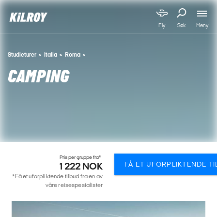
Meny
Fly
Søk
Studieturer
Italia
Roma
CAMPING
Pris per gruppe fra*
FÅ ET UFORPLIKTENDE T
1 222 NOK
*Få et uforpliktende tilbud fra en av
våre reisespesialister