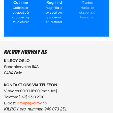
Cathrine
Ragnhild
Marius
Cathrine er
Ragnhild er
Marius er
ekspert på
ekspert på
ekspert på
gruppe- og
gruppe- og
firmaturer
studieturer
studieturer
KILROY NORWAY AS
KILROY OSLO
Sandakerveien 114A
0484 Oslo
KONTAKT OSS VIA TELEFON
Vi svarer 09:00-16:00 (man-fre)
Telefon: (+47) 2310 2310
E-post:
groups@kilroy.no
KILROY org. nummer: 940 073 251