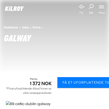
Meny
Fly
Søk
Studieturer
Italia
Roma
GALWAY
Pris fra
FÅ ET UFORPLIKTENDE T
1 372 NOK
*Få et uforpliktende tilbud fra en av
våre reisespesialister