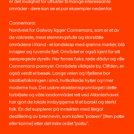
er det mulighet for utflukter til mange interessante
områder - dere kan se et par eksempler nedenfor.
Connemara:
Nordvest for Galway ligger Connemara, som er et av
de vakreste, mest stemningsfulle og storslåtte
områdene i Irland - et landskap med grønne marker, blå
innsjøer og ruvende fjell. Området er også kjent for sitt
særpregede dyreliv. Her finnes f.eks. røde dådyr og ville
Connemara-ponnyer. Områdets viktigste by, Clifden, er
også verdt et besøk. Langs veien og i fjellene bor
lokalbefolkningen i små, hvitkalkede hytter og i mer
moderne hus. Det usikre eksistensgrunnlaget i dette
forblåste og våte landområdet rett ved Atlanterhavet
har gjort de lokale innbyggerne til et barskt og sterkt
folk. En del supplerer på inntekten med illegal
destillering av brennevin, som kalles "poteen" (liten potte
eller kanne) etter det irske ordet "poitiu".