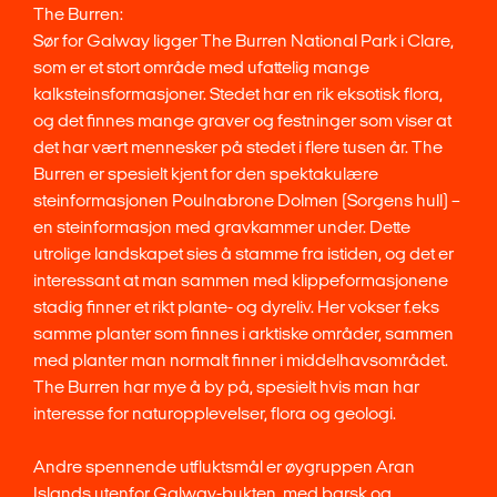
The Burren:
Sør for Galway ligger The Burren National Park i Clare,
som er et stort område med ufattelig mange
kalksteinsformasjoner. Stedet har en rik eksotisk flora,
og det finnes mange graver og festninger som viser at
det har vært mennesker på stedet i flere tusen år. The
Burren er spesielt kjent for den spektakulære
steinformasjonen Poulnabrone Dolmen (Sorgens hull) –
en steinformasjon med gravkammer under. Dette
utrolige landskapet sies å stamme fra istiden, og det er
interessant at man sammen med klippeformasjonene
stadig finner et rikt plante- og dyreliv. Her vokser f.eks
samme planter som finnes i arktiske områder, sammen
med planter man normalt finner i middelhavsområdet.
The Burren har mye å by på, spesielt hvis man har
interesse for naturopplevelser, flora og geologi.
Andre spennende utfluktsmål er øygruppen Aran
Islands utenfor Galway-bukten, med barsk og