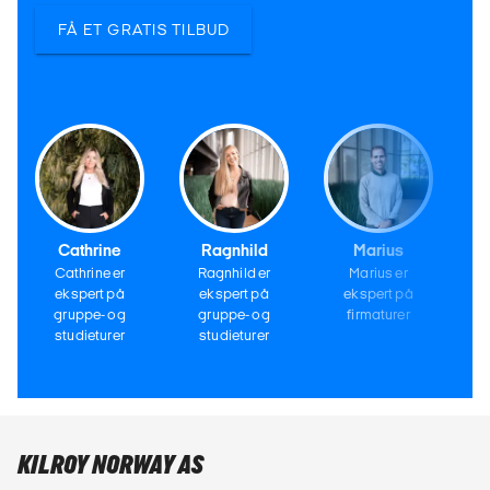
FÅ ET GRATIS TILBUD
Cathrine
Ragnhild
Marius
Cathrine er
Ragnhild er
Marius er
ekspert på
ekspert på
ekspert på
gruppe- og
gruppe- og
firmaturer
studieturer
studieturer
KILROY NORWAY AS