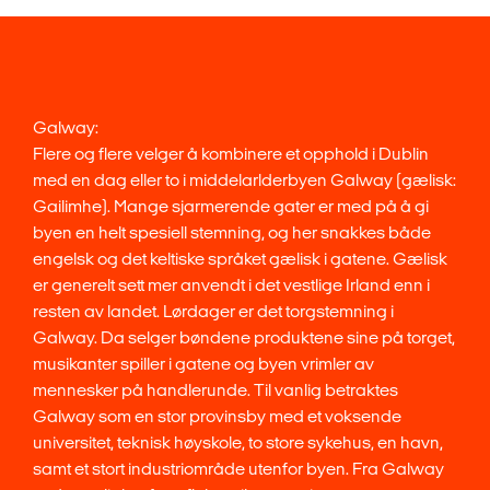
Galway:
Flere og flere velger å kombinere et opphold i Dublin
med en dag eller to i middelarlderbyen Galway (gælisk:
Gailimhe). Mange sjarmerende gater er med på å gi
byen en helt spesiell stemning, og her snakkes både
engelsk og det keltiske språket gælisk i gatene. Gælisk
er generelt sett mer anvendt i det vestlige Irland enn i
resten av landet. Lørdager er det torgstemning i
Galway. Da selger bøndene produktene sine på torget,
musikanter spiller i gatene og byen vrimler av
mennesker på handlerunde. Til vanlig betraktes
Galway som en stor provinsby med et voksende
universitet, teknisk høyskole, to store sykehus, en havn,
samt et stort industriområde utenfor byen. Fra Galway