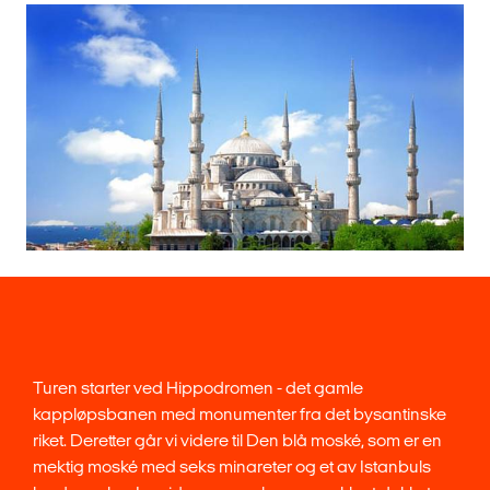
Turen starter ved Hippodromen - det gamle
kappløpsbanen med monumenter fra det bysantinske
riket. Deretter går vi videre til Den blå moské, som er en
mektig moské med seks minareter og et av Istanbuls