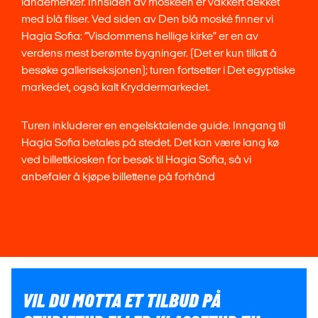
landemerker. Innsiden av moskeen er vakkert dekket
med blå fliser. Ved siden av Den blå moské finner vi
Hagia Sofia: “Visdommens hellige kirke” er en av
verdens mest berømte bygninger. (Det er kun tillatt å
besøke galleriseksjonen); turen fortsetter i Det egyptiske
markedet, også kalt Kryddermarkedet.
Turen inkluderer en engelsktalende guide. Inngang til
Hagia Sofia betales på stedet. Det kan være lang kø
ved billettkiosken for besøk til Hagia Sofia, så vi
anbefaler å kjøpe billettene på forhånd
VIL DU MOTTA ET TILBUD PÅ