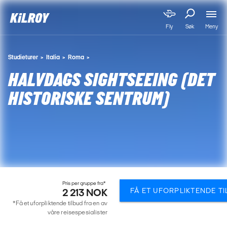
Meny
Fly
Søk
Studieturer
Italia
Roma
HALVDAGS SIGHTSEEING (DET
HISTORISKE SENTRUM)
Pris per gruppe fra*
FÅ ET UFORPLIKTENDE T
2 213 NOK
*Få et uforpliktende tilbud fra en av
våre reisespesialister