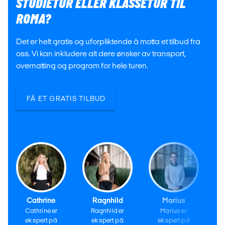
STUDIETUR ELLER KLASSETUR TIL
ROMA?
Det er helt gratis og uforpliktende å motta et tilbud fra
oss. Vi kan inkludere alt dere ønsker av transport,
overnatting og program for hele turen.
FÅ ET GRATIS TILBUD
Cathrine
Ragnhild
Marius
Cathrine er
Ragnhild er
Marius er
ekspert på
ekspert på
ekspert på