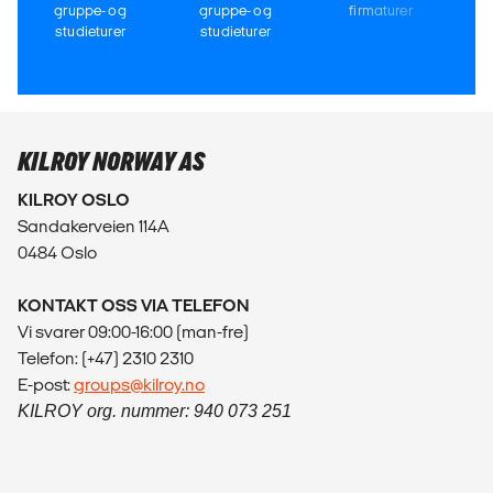
gruppe- og
gruppe- og
firmaturer
studieturer
studieturer
KILROY NORWAY AS
KILROY OSLO
Sandakerveien 114A
0484 Oslo
KONTAKT OSS VIA TELEFON
Vi svarer 09:00-16:00 (man-fre)
Telefon: (+47) 2310 2310
E-post:
groups@kilroy.no
KILROY org. nummer: 940 073 251