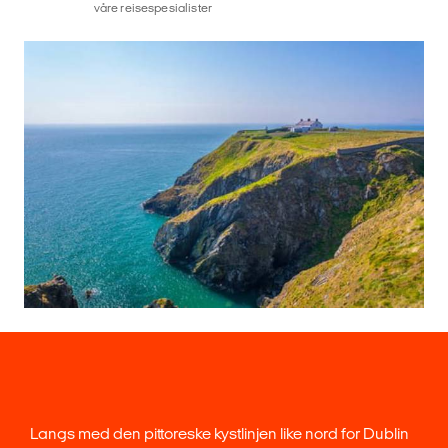
våre reisespesialister
Langs med den pittoreske kystlinjen like nord for Dublin