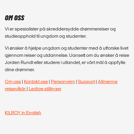
OM OSS
Vi er spesialister på skreddersydde drømmereiser og
studieopphold til ungdom og studenter.
Vi ønsker å hjelpe ungdom og studenter med å utforske livet
gjennom reiser og utdannelse. Uansett om du ønsker å reise
Jorden Rundt eller studere i utlandet, er vårt mål å oppfylle
dine drømmer.
Om oss
|
Kontakt oss
|
Personvern
|
Support
|
Allmenne
reisevilkår
|
Ledige stillinger
KILROY in English