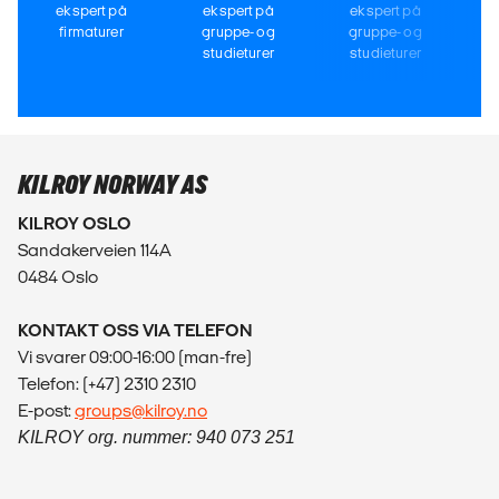
ekspert på
ekspert på
ekspert på
firmaturer
gruppe- og
gruppe- og
studieturer
studieturer
KILROY NORWAY AS
KILROY OSLO
Sandakerveien 114A
0484 Oslo
KONTAKT OSS VIA TELEFON
Vi svarer 09:00-16:00 (man-fre)
Telefon: (+47) 2310 2310
E-post:
groups@kilroy.no
KILROY org. nummer: 940 073 251