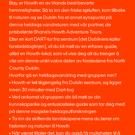
Bay, er Howth en av Irlands best bevarte
hemmeligheter. Så ta inn den friske sjøluften, kom tilbake
til naturen og se Dublin fra et annet synspunkt på
denne heldags vandreturen med vår partner, de
prisbelønte Shane's Howth Adventure Tours.
Etter en kort DART-tur fra sentrum (det Dubliners kaller
forstadstoglinjen), vil du bli møtt av en erfaren guide,
alltid en Howth-lokal, som vil vise deg alt du trenger å
vite om denne unikt vakre delen av forstedene fra North
County Dublin.
Hvorfor gå en heldagsvandring med gruppen min?
• Howth er lett tilgjengelig fra Dublin sentrum, og ligger
innen 30 minutter med Dart-tog
• Ved ankomst vil gruppen din bli møtt av din
kunnskapsrike og entusiastiske guide som tar deg med
på denne magiske heldagsutforskningen
• Ta inn de skiftende landskapene mens du lærer om
historien og naturen til Howth
• Når været tillater det, kan du også få muligheten til å