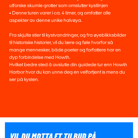
utforske skumle grotter som omslutter kystlinjen
• Denne turen varer i ca. 4 timer, og omfatter alle
aspekter av denne unike halvøya.
Fra skjulte stier til kystvandringer, og fra øyeblikksbilder
til historiske historier, vil du lære og føle hvorfor så
mange mennesker, både poeter og forfattere har en
dyp forbindelse med Howth.
Hvilket bedre sted å avslutte din guidede tur enn Howth
Harbor hvor du kan unne deg en velfortjent is mens du
ser på kysten.
VIL DU MOTTA ET TILBUD PÅ