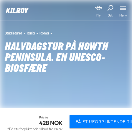
Meny
Fly
Søk
Studieturer
Italia
Roma
HALVDAGSTUR PÅ HOWTH
PENINSULA. EN UNESCO-
BIOSFÆRE
Pris fra
FÅ ET UFORPLIKTENDE T
428 NOK
*Få et uforpliktende tilbud fra en av