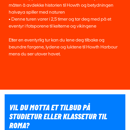
måten å avdekke historien til Howth og betydningen
halvøya spiller med naturen
• Denne turen varer i 2,5 timer og tar deg med på et
eventyr i fotsporene til kelterne og vikingene
Etter en eventyrlig tur kan du lene deg tilbake og
beundre fargene, lydene og luktene til Howth Harbour
mens du ser utover havet.
VIL DU MOTTA ET TILBUD PÅ
STUDIETUR ELLER KLASSETUR TIL
ROMA?