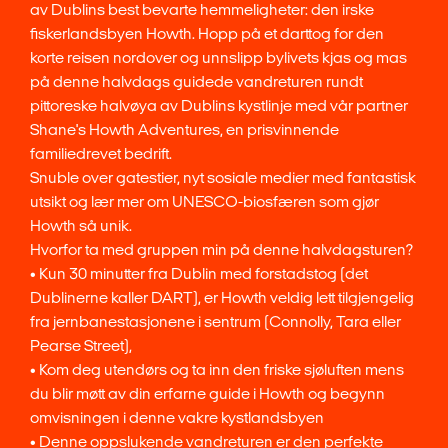
av Dublins best bevarte hemmeligheter: den irske
fiskerlandsbyen Howth. Hopp på et darttog for den
korte reisen nordover og unnslipp bylivets kjas og mas
på denne halvdags guidede vandreturen rundt
pittoreske halvøya av Dublins kystlinje med vår partner
Shane's Howth Adventures, en prisvinnende
familiedrevet bedrift.
Snuble over gatestier, nyt sosiale medier med fantastisk
utsikt og lær mer om UNESCO-biosfæren som gjør
Howth så unik.
Hvorfor ta med gruppen min på denne halvdagsturen?
• Kun 30 minutter fra Dublin med forstadstog (det
Dublinerne kaller DART), er Howth veldig lett tilgjengelig
fra jernbanestasjonene i sentrum (Connolly, Tara eller
Pearse Street),
• Kom deg utendørs og ta inn den friske sjøluften mens
du blir møtt av din erfarne guide i Howth og begynn
omvisningen i denne vakre kystlandsbyen
• Denne oppslukende vandreturen er den perfekte