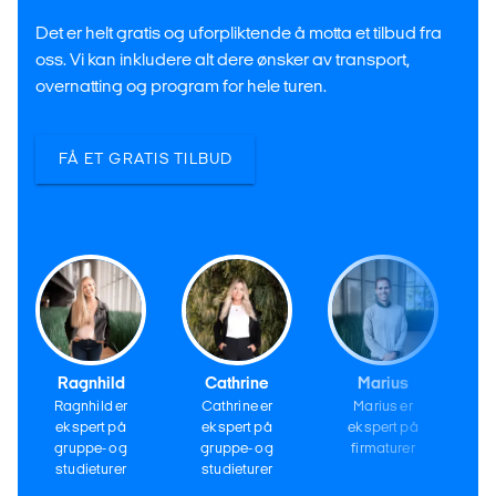
Det er helt gratis og uforpliktende å motta et tilbud fra
oss. Vi kan inkludere alt dere ønsker av transport,
overnatting og program for hele turen.
FÅ ET GRATIS TILBUD
Ragnhild
Cathrine
Marius
Ragnhild er
Cathrine er
Marius er
ekspert på
ekspert på
ekspert på
gruppe- og
gruppe- og
firmaturer
studieturer
studieturer