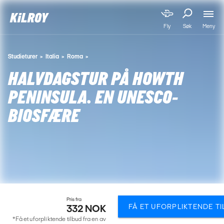
Meny
Fly
Søk
Studieturer
Italia
Roma
HALVDAGSTUR PÅ HOWTH
PENINSULA. EN UNESCO-
BIOSFÆRE
Pris fra
FÅ ET UFORPLIKTENDE T
332 NOK
*Få et uforpliktende tilbud fra en av