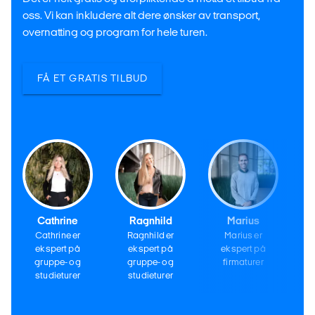
oss. Vi kan inkludere alt dere ønsker av transport,
overnatting og program for hele turen.
FÅ ET GRATIS TILBUD
Cathrine
Ragnhild
Marius
Cathrine er
Ragnhild er
Marius er
ekspert på
ekspert på
ekspert på
gruppe- og
gruppe- og
firmaturer
studieturer
studieturer