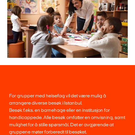
For grupper med helsefag vil det være mulig å
arrangere diverse besøk i Istanbul.
Besøk f.eks. en barnehage eller en institusjon for
handicappede. Alle besøk omfatter en omvisning, samt
mulighet for å stille spørsmål. Det er avgjørende at
gruppene møter forberedt til besøket.