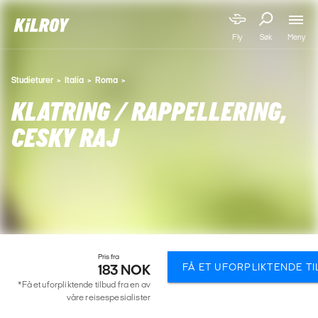
Meny
Fly
Søk
Studieturer
Italia
Roma
KLATRING / RAPPELLERING,
CESKY RAJ
Pris fra
FÅ ET UFORPLIKTENDE T
183 NOK
*Få et uforpliktende tilbud fra en av
våre reisespesialister