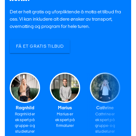
Det er helt gratis og uforpliktende å motta et tilbud fra
oss. Vi kan inkludere alt dere ønsker av transport,
overnatting og program for hele turen.
FÅ ET GRATIS TILBUD
Ragnhild
Marius
Cathrine
Ragnhild er
Marius er
Cathrine er
ekspert på
ekspert på
ekspert på
gruppe- og
firmaturer
gruppe- og
studieturer
studieturer