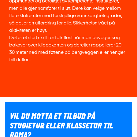
oppmuntret og beroliget av kompetente instruktører,
men alle gjennomfører til slutt. Dere kan velge mellom
flere klatreruter med forskjellige vanskelighetsgrader,
så det er en utfordring for alle. Sikkerhetsnivået på
aktiviteten er høyt.
Det er et stort skritt for folk flest når man beveger seg
bakover over klippekanten og deretter rappellerer 20-
30 meter ned med føttene på bergveggen eller henger
fritt i luften.
VIL DU MOTTA ET TILBUD PÅ
STUDIETUR ELLER KLASSETUR TIL
ROMA?