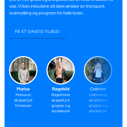
oss. Vi kan inkludere alt dere ønsker av transport,
overnatting og program for hele turen.
FÅ ET GRATIS TILBUD
Marius
Ragnhild
Cathrine
Marius er
Ragnhild er
Cathrine er
ekspert på
ekspert på
ekspert på
firmaturer
gruppe- og
gruppe- og
studieturer
studieturer