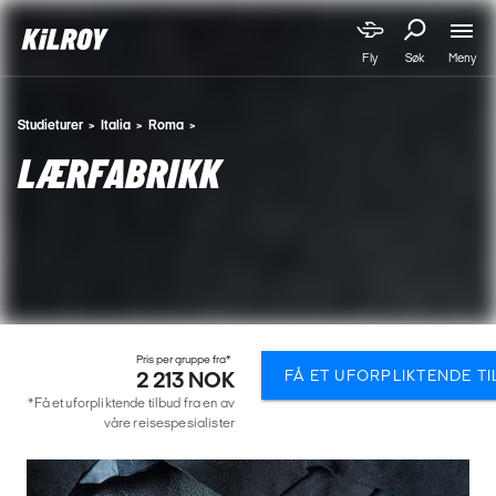
Meny
Fly
Søk
Studieturer
Italia
Roma
LÆRFABRIKK
Pris per gruppe fra*
FÅ ET UFORPLIKTENDE T
2 213 NOK
*Få et uforpliktende tilbud fra en av
våre reisespesialister