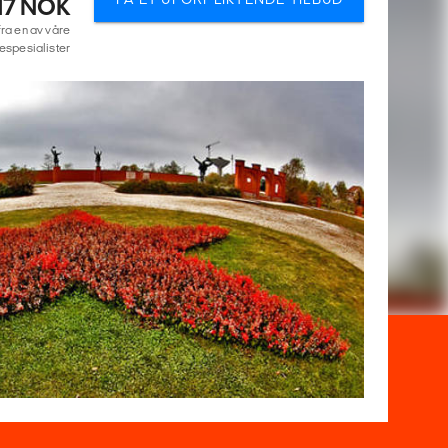
117 NOK
fra en av våre
espesialister