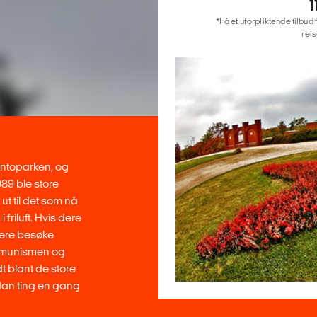
*Få et uforpliktende tilbud 
reis
entoparken, og
989 ble store
 ut til det som nå
riluft. Hvis dere
dere besøke
mmunismen og
t blant de store
dan ting en gang