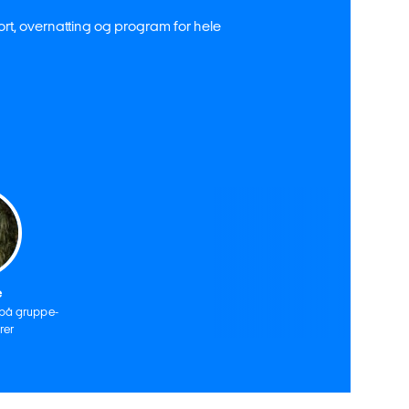
port, overnatting og program for hele
e
 på gruppe-
rer