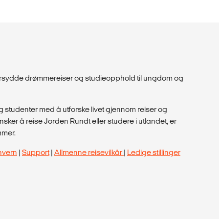
dersydde drømmereiser og studieopphold til ungdom og
 studenter med å utforske livet gjennom reiser og
ker å reise Jorden Rundt eller studere i utlandet, er
mmer.
nvern
|
Support
|
Allmenne reisevilkår
|
Ledige stillinger