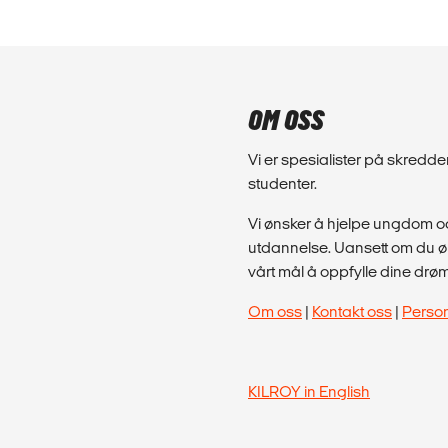
OM OSS
Vi er spesialister på skred
studenter.
Vi ønsker å hjelpe ungdom og
utdannelse. Uansett om du øns
vårt mål å oppfylle dine drø
Om oss
|
Kontakt oss
|
Perso
KILROY in English