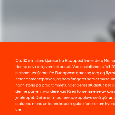
Ca. 30 minutters kjøretur fra Budapest finner dere Mem
denne er virkelig verdt et besøk. Ved sosialismens fall i 1
steinstatuer fjernet fra Budapests gater og torg og flyttet
heter Mementoparken, og som fungerer som et museum i f
har historie på programmet under deres studietur, bør 
denne parken hvor dere kan få en fornemmelse av ko
jernteppet. Det er en imponerende opplevelse å gå rund
statuene mens en kunnskapsrik guide forteller om hvor
var.