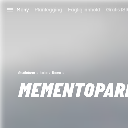
Meny
Planlegging
Faglig innhold
Gratis ISI
Studieturer
Italia
Roma
MEMENTOPAR