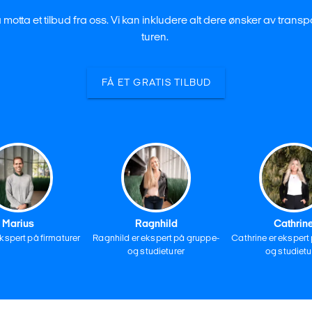
å motta et tilbud fra oss. Vi kan inkludere alt dere ønsker av trans
turen.
FÅ ET GRATIS TILBUD
Marius
Ragnhild
Cathrin
ekspert på firmaturer
Ragnhild er ekspert på gruppe-
Cathrine er ekspert
og studieturer
og studietu