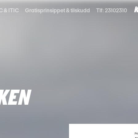
C & ITIC
Gratisprinsippet & tilskudd
Tlf: 23102310
KEN
Pr