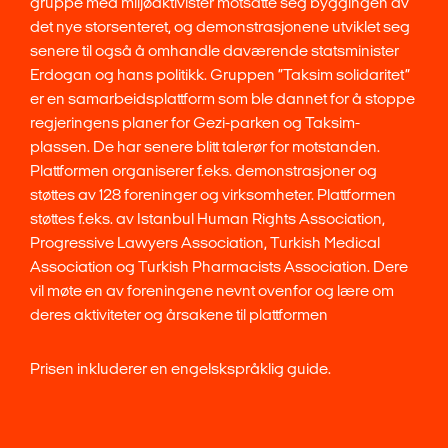
gruppe med miljøaktivister motsatte seg byggingen av
det nye storsenteret, og demonstrasjonene utviklet seg
senere til også å omhandle daværende statsminister
Erdogan og hans politikk. Gruppen ”Taksim solidaritet”
er en samarbeidsplattform som ble dannet for å stoppe
regjeringens planer for Gezi-parken og Taksim-
plassen. De har senere blitt talerør for motstanden.
Plattformen organiserer f.eks. demonstrasjoner og
støttes av 128 foreninger og virksomheter. Plattformen
støttes f.eks. av Istanbul Human Rights Association,
Progressive Lawyers Association, Turkish Medical
Association og Turkish Pharmacists Association. Dere
vil møte en av foreningene nevnt ovenfor og lære om
deres aktiviteter og årsakene til plattformen
Prisen inkluderer en engelskspråklig guide.