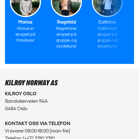
Marius
Ragnhild
Cathrine
Marius er
Ragnhild er
Cathrine er
ekspert på
ekspert på
ekspert på
firmaturer
gruppe- og
gruppe- og
studieturer
studieturer
KILROY NORWAY AS
KILROY OSLO
Sandakerveien 114A
0484 Oslo
KONTAKT OSS VIA TELEFON
Vi svarer 09:00-16:00 (man-fre)
Telefon: (+47) 2310 2310