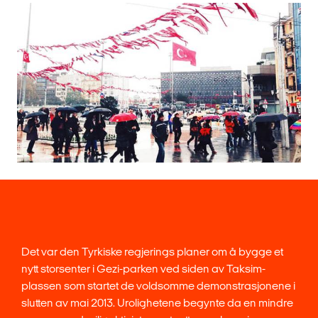
Det var den Tyrkiske regjerings planer om å bygge et
nytt storsenter i Gezi-parken ved siden av Taksim-
plassen som startet de voldsomme demonstrasjonene i
slutten av mai 2013. Urolighetene begynte da en mindre