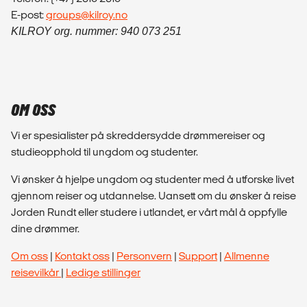
E-post:
groups@kilroy.no
KILROY org. nummer: 940 073 251
OM OSS
Vi er spesialister på skreddersydde drømmereiser og
studieopphold til ungdom og studenter.
Vi ønsker å hjelpe ungdom og studenter med å utforske livet
gjennom reiser og utdannelse. Uansett om du ønsker å reise
Jorden Rundt eller studere i utlandet, er vårt mål å oppfylle
dine drømmer.
Om oss
|
Kontakt oss
|
Personvern
|
Support
|
Allmenne
reisevilkår
|
Ledige stillinger