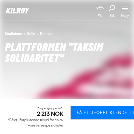
Meny
Fly
Søk
Studieturer
Italia
Roma
PLATTFORMEN "TAKSIM
SOLIDARITET"
Pris per gruppe fra*
FÅ ET UFORPLIKTENDE T
2 213 NOK
*Få et uforpliktende tilbud fra en av
våre reisespesialister