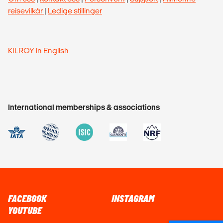
reisevilkår
|
Ledige stillinger
KILROY in English
International memberships & associations
FACEBOOK
INSTAGRAM
YOUTUBE