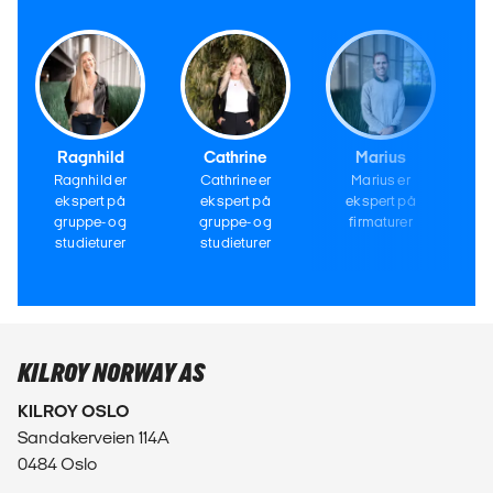
Ragnhild
Cathrine
Marius
Ragnhild er
Cathrine er
Marius er
ekspert på
ekspert på
ekspert på
gruppe- og
gruppe- og
firmaturer
studieturer
studieturer
KILROY NORWAY AS
KILROY OSLO
Sandakerveien 114A
0484 Oslo