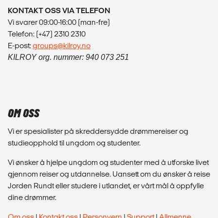
KONTAKT OSS VIA TELEFON
Vi svarer 09:00-16:00 (man-fre)
Telefon: (+47) 2310 2310
E-post:
groups@kilroy.no
KILROY org. nummer: 940 073 251
OM OSS
Vi er spesialister på skreddersydde drømmereiser og
studieopphold til ungdom og studenter.
Vi ønsker å hjelpe ungdom og studenter med å utforske livet
gjennom reiser og utdannelse. Uansett om du ønsker å reise
Jorden Rundt eller studere i utlandet, er vårt mål å oppfylle
dine drømmer.
Om oss
|
Kontakt oss
|
Personvern
|
Support
|
Allmenne