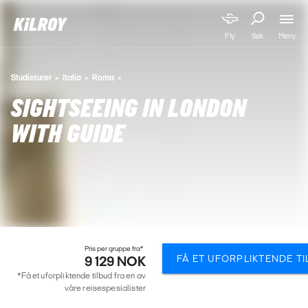
Meny
Fly
Søk
Studieturer
Italia
Roma
SIGHTSEEING IN LONDON
WITH GUIDE
Pris per gruppe fra*
FÅ ET UFORPLIKTENDE T
9 129 NOK
*Få et uforpliktende tilbud fra en av
våre reisespesialister