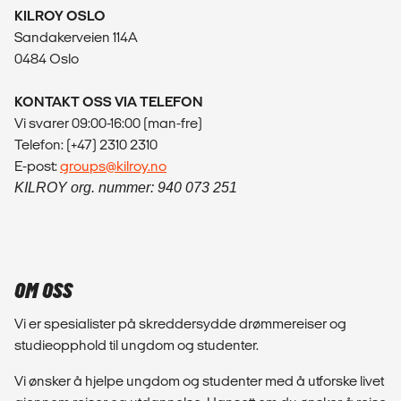
KILROY OSLO
Sandakerveien 114A
0484 Oslo
KONTAKT OSS VIA TELEFON
Vi svarer 09:00-16:00 (man-fre)
Telefon: (+47) 2310 2310
E-post:
groups@kilroy.no
KILROY org. nummer: 940 073 251
OM OSS
Vi er spesialister på skreddersydde drømmereiser og
studieopphold til ungdom og studenter.
Vi ønsker å hjelpe ungdom og studenter med å utforske livet