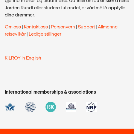
gjennom reiser og utdannelse. Uansett om du ønsker å reise
Jorden Rundt eller studere i utlandet, er vårt mål å oppfylle
dine drømmer.
Om oss
|
Kontakt oss
|
Personvern
|
Support
|
Allmenne
reisevilkår
|
Ledige stillinger
KILROY in English
International memberships & associations