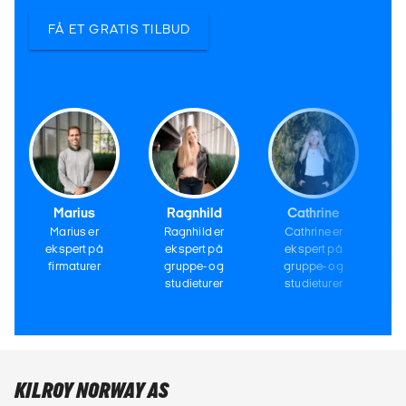
FÅ ET GRATIS TILBUD
Marius
Ragnhild
Cathrine
Marius er
Ragnhild er
Cathrine er
ekspert på
ekspert på
ekspert på
firmaturer
gruppe- og
gruppe- og
studieturer
studieturer
KILROY NORWAY AS