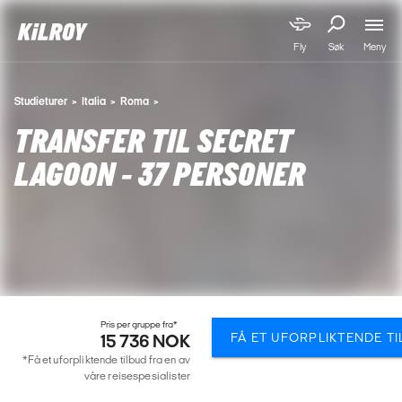
Meny
Fly
Søk
Studieturer
Italia
Roma
TRANSFER TIL SECRET
LAGOON - 37 PERSONER
Pris per gruppe fra*
FÅ ET UFORPLIKTENDE T
15 736 NOK
*Få et uforpliktende tilbud fra en av
våre reisespesialister