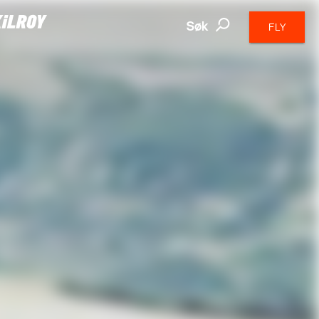
Søk
FLY