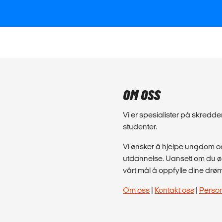
OM OSS
Vi er spesialister på skred
studenter.
Vi ønsker å hjelpe ungdom og
utdannelse. Uansett om du øns
vårt mål å oppfylle dine drø
Om oss
|
Kontakt oss
|
Perso