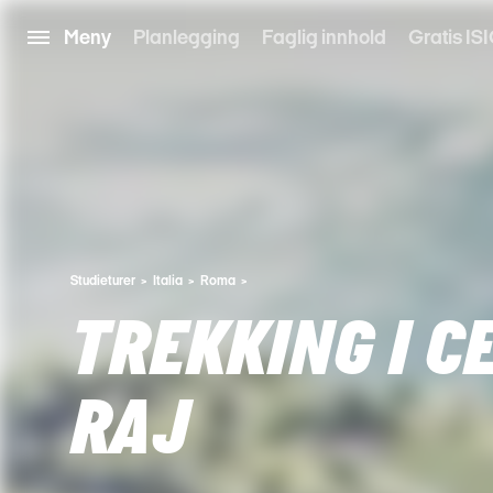
Meny
Planlegging
Faglig innhold
Gratis ISI
Studieturer
Italia
Roma
TREKKING I C
RAJ