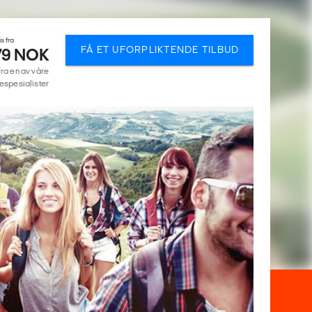
is fra
FÅ ET UFORPLIKTENDE TILBUD
79 NOK
fra en av våre
espesialister