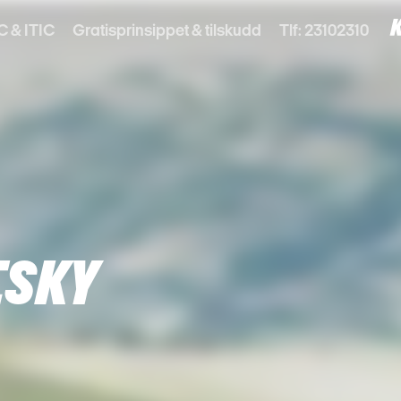
C & ITIC
Gratisprinsippet & tilskudd
Tlf: 23102310
ESKY