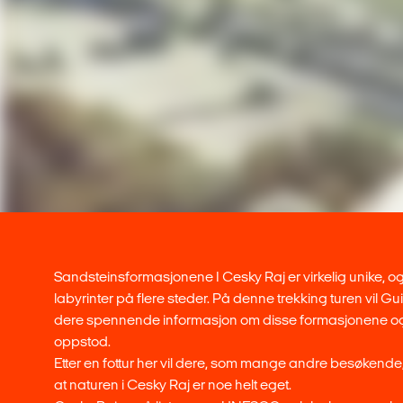
Sandsteinsformasjonene I Cesky Raj er virkelig unike, o
labyrinter på flere steder. På denne trekking turen vil Gui
dere spennende informasjon om disse formasjonene o
oppstod.
Etter en fottur her vil dere, som mange andre besøkend
at naturen i Cesky Raj er noe helt eget.