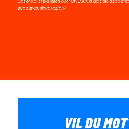
Cesky Raj er på listen over UNESCOs globale geoparke
geoparkceskyraj.cz/en/
VIL DU MOT