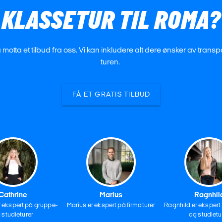
KLASSETUR TIL ROMA?
å motta et tilbud fra oss. Vi kan inkludere alt dere ønsker av trans
turen.
FÅ ET GRATIS TILBUD
Cathrine
Marius
Ragnhil
r ekspert på gruppe-
Marius er ekspert på firmaturer
Ragnhild er ekspert
 studieturer
og studietu