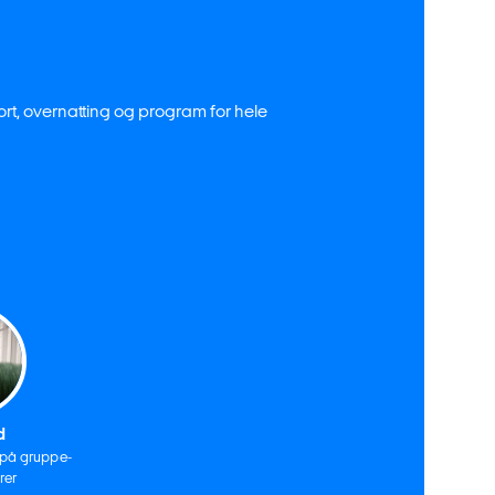
port, overnatting og program for hele
d
 på gruppe-
rer