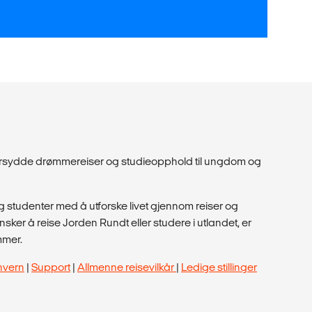
dersydde drømmereiser og studieopphold til ungdom og
 studenter med å utforske livet gjennom reiser og
ker å reise Jorden Rundt eller studere i utlandet, er
mmer.
nvern
|
Support
|
Allmenne reisevilkår
|
Ledige stillinger