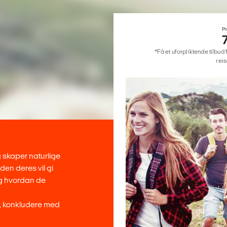
Pr
*Få et uforpliktende tilbud 
reis
g skaper naturlige
den deres vil gi
g hvordan de
e, konkludere med