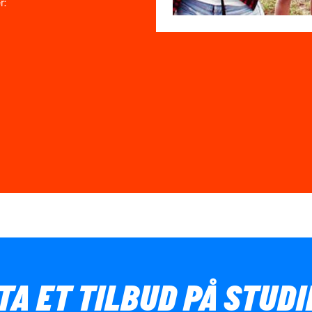
r:
TA ET TILBUD PÅ STUD