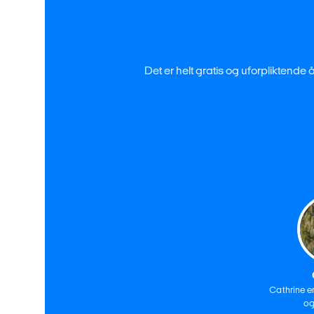
Det er helt gratis og uforpliktende 
Cathrine e
og