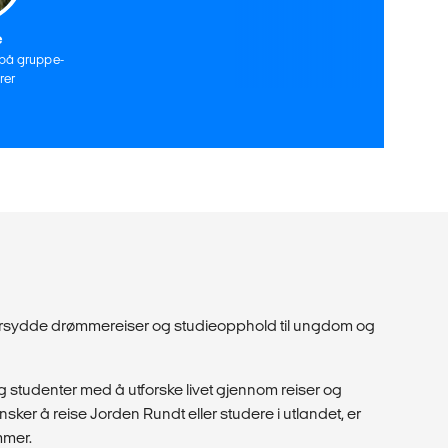
e
 på gruppe-
rer
dersydde drømmereiser og studieopphold til ungdom og
 studenter med å utforske livet gjennom reiser og
ker å reise Jorden Rundt eller studere i utlandet, er
mmer.