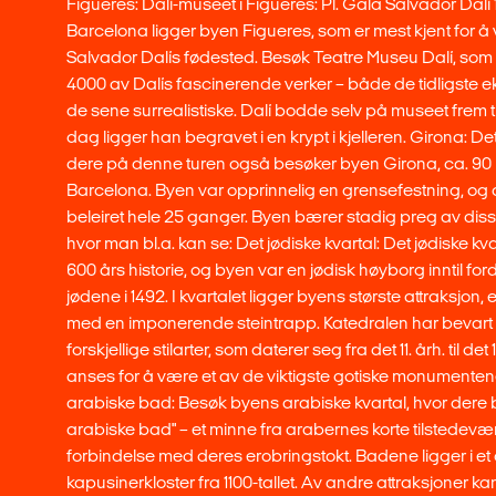
Figueres: Dalí-museet i Figueres: Pl. Gala Salvador Dalí 
Barcelona ligger byen Figueres, som er mest kjent for 
Salvador Dalís fødested. Besøk Teatre Museu Dalí, som u
4000 av Dalís fascinerende verker – både de tidligste 
de sene surrealistiske. Dalí bodde selv på museet frem til 
dag ligger han begravet i en krypt i kjelleren. Girona: D
dere på denne turen også besøker byen Girona, ca. 90 
Barcelona. Byen var opprinnelig en grensefestning, og 
beleiret hele 25 ganger. Byen bærer stadig preg av diss
hvor man bl.a. kan se: Det jødiske kvartal: Det jødiske kv
600 års historie, og byen var en jødisk høyborg inntil for
jødene i 1492. I kvartalet ligger byens største attraksjon, 
med en imponerende steintrapp. Katedralen har bevart
forskjellige stilarter, som daterer seg fra det 11. årh. til det
anses for å være et av de viktigste gotiske monumenten
arabiske bad: Besøk byens arabiske kvartal, hvor dere b
arabiske bad" – et minne fra arabernes korte tilstedevære
forbindelse med deres erobringstokt. Badene ligger i e
kapusinerkloster fra 1100-tallet. Av andre attraksjoner k