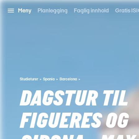
Meny
Planlegging
Faglig innhold
Gratis ISI
Studieturer
Spania
Barcelona
DAGSTUR TIL
FIGUERES OG