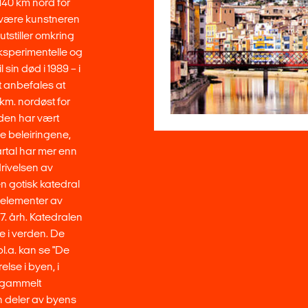
140 km nord for
å være kunstneren
tstiller omkring
eksperimentelle og
sin død i 1989 – i
et anbefales at
km. nordøst for
den har vært
e beleiringene,
artal har mer enn
drivelsen av
en gotisk katedral
 elementer av
 17. årh. Katedralen
e i verden. De
l.a. kan se "De
lse i byen, i
t gammelt
an deler av byens