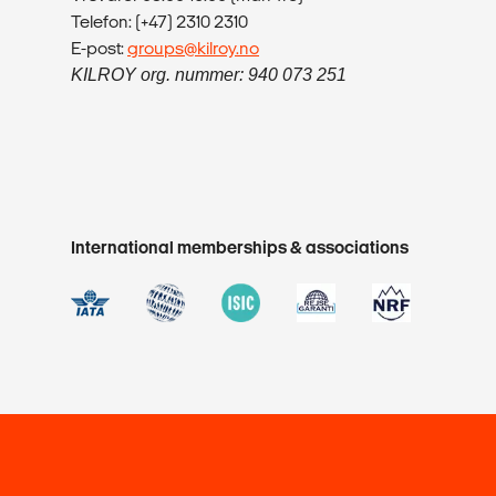
Telefon: (+47) 2310 2310
E-post:
groups@kilroy.no
KILROY org. nummer: 940 073 251
International memberships & associations