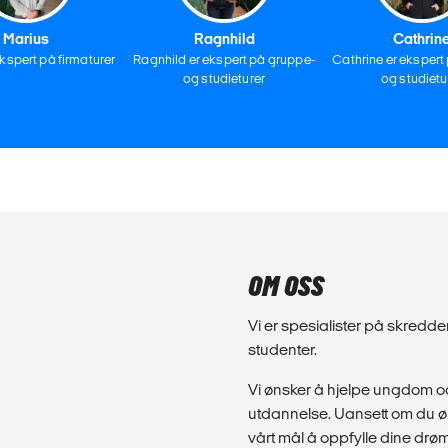
Marius
Ragnhild
Cathrin
ekspert på firmaturer
Ragnhild er ekspert på gruppe-
Cathrine er ekspert
og studieturer
og studietu
OM OSS
Vi er spesialister på skred
studenter.
Vi ønsker å hjelpe ungdom og
utdannelse. Uansett om du øns
vårt mål å oppfylle dine drø