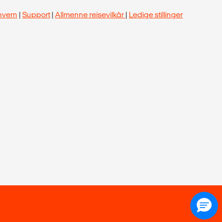
nvern
|
Support
|
Allmenne reisevilkår
|
Ledige stillinger