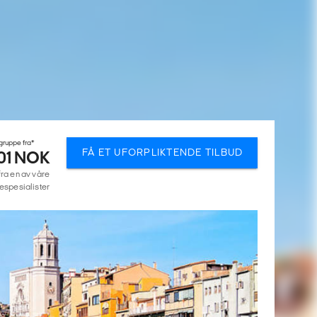
 gruppe fra*
FÅ ET UFORPLIKTENDE TILBUD
01 NOK
fra en av våre
espesialister