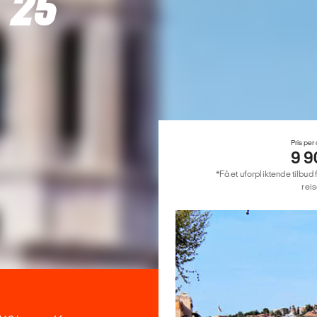
 25
Pris per
9 9
*Få et uforpliktende tilbud 
reis