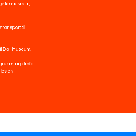
ogiske museum,
ransport til
til Dali Museum.
igueres og derfor
ales en