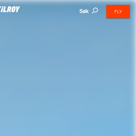
Søk
FLY