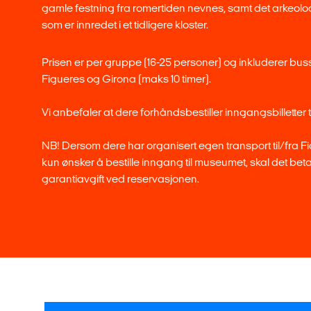
gamle festning fra romertiden nevnes, samt det arkeol
som er innredet i et tidligere kloster.
Prisen er per gruppe (16-25 personer) og inkluderer busst
Figueres og Girona (maks 10 timer).
Vi anbefaler at dere forhåndsbestiller inngangsbilletter 
NB! Dersom dere har organisert egen transport til/fra F
kun ønsker å bestille inngang til museumet, skal det bet
garantiavgift ved reservasjonen.