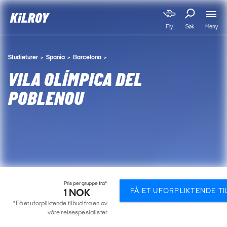
Meny
Fly
Søk
Studieturer
Spania
Barcelona
VILA OLÍMPICA DEL
POBLENOU
Pris per gruppe fra*
FÅ ET UFORPLIKTENDE T
1 NOK
*Få et uforpliktende tilbud fra en av
våre reisespesialister