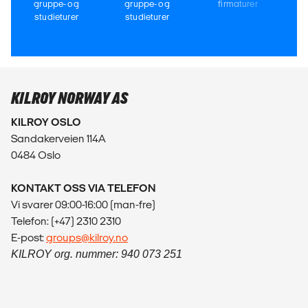
gruppe- og
gruppe- og
firmaturer
studieturer
studieturer
KILROY NORWAY AS
KILROY OSLO
Sandakerveien 114A
0484 Oslo
KONTAKT OSS VIA TELEFON
Vi svarer 09:00-16:00 (man-fre)
Telefon: (+47) 2310 2310
E-post:
groups@kilroy.no
KILROY org. nummer: 940 073 251