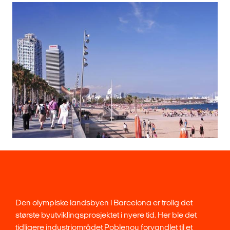
Den olympiske landsbyen i Barcelona er trolig det
største byutviklingsprosjektet i nyere tid. Her ble det
tidligere industriområdet Poblenou forvandlet til et