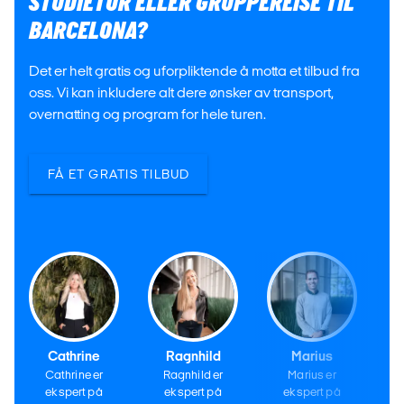
STUDIETUR ELLER GRUPPEREISE TIL
BARCELONA?
Det er helt gratis og uforpliktende å motta et tilbud fra
oss. Vi kan inkludere alt dere ønsker av transport,
overnatting og program for hele turen.
FÅ ET GRATIS TILBUD
Cathrine
Ragnhild
Marius
Cathrine er
Ragnhild er
Marius er
ekspert på
ekspert på
ekspert på