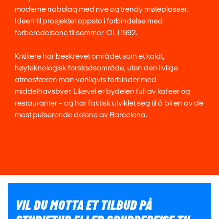
moderne nabolag med nye og trendy møteplasser.
Ideen til prosjektet oppsto i forbindelse med
forberedelsene til sommer-OL i 1992.
Kritikere har beskrevet området som et kaldt,
høyteknologisk forstadsområde, uten den livlige
atmosfæren man vanligvis forbinder med
middelhavsbyer. Likevel er bydelen full av kafeer og
restauranter – og har faktisk utviklet seg til å bli en av de
mest pulserende delene av Barcelona.
VIL DU MOTTA ET TILBUD PÅ