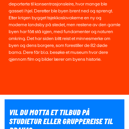
deporterte til konsentrasjonsleire, hvor mange ble
gasset i hjel. Deretter ble byen brent ned og sprengt.
Etter krigen bygget tsjekkoslovakerne en ny og
moderne landsby på stedet, men restene av den gamle
byen har fått stå igjen, med fundamenter og naturen
omkring. Det har siden blitt reist et minnesmerke om
byen og dens borgere, som forestiller de 82 døde
barna. Dere får bl.a. besøke et museum hvor dere
gjennom film og bilder lærer om byens historie.
VIL DU MOTTA ET TILBUD PÅ
STUDIETUR ELLER GRUPPEREISE TIL