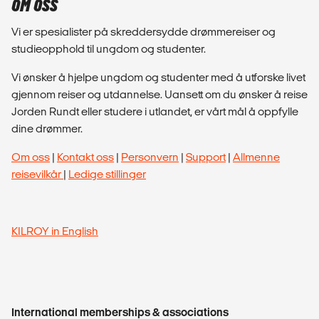
OM OSS
Vi er spesialister på skreddersydde drømmereiser og
studieopphold til ungdom og studenter.
Vi ønsker å hjelpe ungdom og studenter med å utforske livet
gjennom reiser og utdannelse. Uansett om du ønsker å reise
Jorden Rundt eller studere i utlandet, er vårt mål å oppfylle
dine drømmer.
Om oss
|
Kontakt oss
|
Personvern
|
Support
|
Allmenne
reisevilkår
|
Ledige stillinger
KILROY in English
International memberships & associations