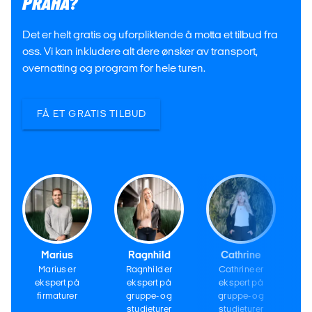
PRAHA?
Det er helt gratis og uforpliktende å motta et tilbud fra
oss. Vi kan inkludere alt dere ønsker av transport,
overnatting og program for hele turen.
FÅ ET GRATIS TILBUD
Marius
Ragnhild
Cathrine
Marius er
Ragnhild er
Cathrine er
ekspert på
ekspert på
ekspert på
firmaturer
gruppe- og
gruppe- og
studieturer
studieturer