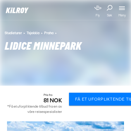
Meny
Fly
Søk
Studieturer
Tsjekkia
Praha
LIDICE MINNEPARK
Pris fra
FÅ ET UFORPLIKTENDE T
81 NOK
*Få et uforpliktende tilbud fra en av
våre reisespesialister