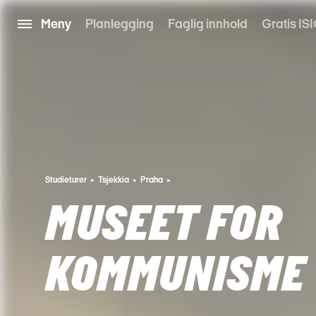
Meny
Planlegging
Faglig innhold
Gratis ISI
Studieturer
Tsjekkia
Praha
MUSEET FOR
KOMMUNISME