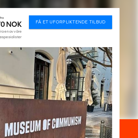
 fra
FÅ ET UFORPLIKTENDE TILBUD
70 NOK
fra en av våre
espesialister