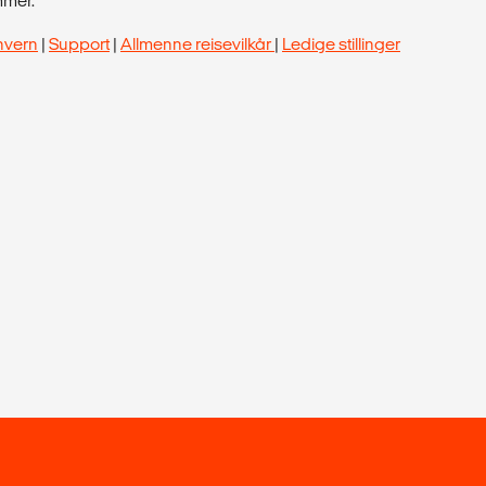
mmer.
nvern
|
Support
|
Allmenne reisevilkår
|
Ledige stillinger