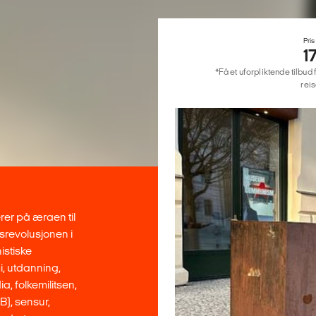
Pris
1
*Få et uforpliktende tilbud 
reis
rer på æraen til
lsrevolusjonen i
istiske
mi, utdanning,
a, folkemilitsen,
B), sensur,