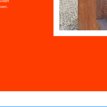
ludert
raen.