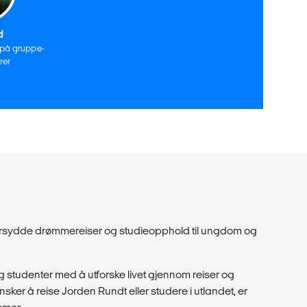
d
 på gruppe-
rer
dersydde drømmereiser og studieopphold til ungdom og
 studenter med å utforske livet gjennom reiser og
ker å reise Jorden Rundt eller studere i utlandet, er