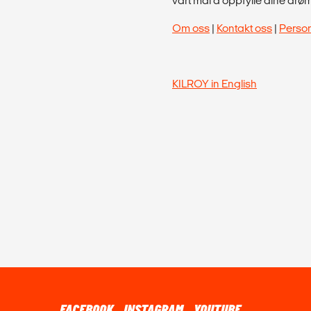
vårt mål å oppfylle dine drø
Om oss
|
Kontakt oss
|
Perso
KILROY in English
FACEBOOK
INSTAGRAM
YOUTUBE