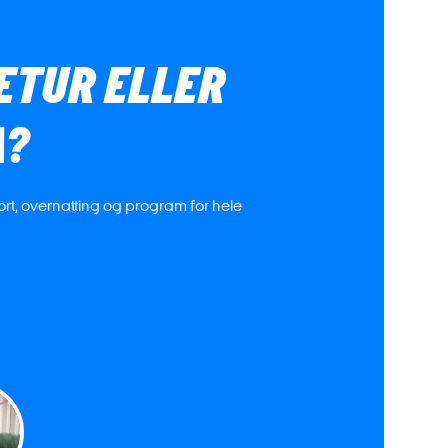
IETUR ELLER
A?
port, overnatting og program for hele