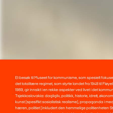
Et besøk til Museet for kommunisme, som spesielt fokuse
det totalitære regimet, som styrte landet fra 1948 til Fløye
1989, gir innsikt i en rekke aspekter ved livet i det kommun
Tsjekkoslovakia: dagligliv, politikk, historie, idrett, økono
kunst (spesifikt sosialistisk realisme), propaganda i medi
hæren, politiet (inkludert den hemmelige politienheten St