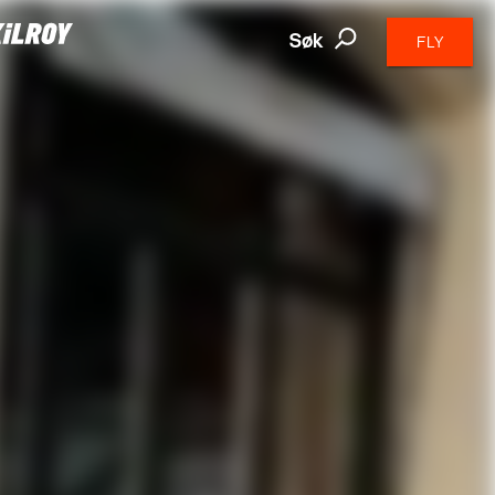
Søk
FLY