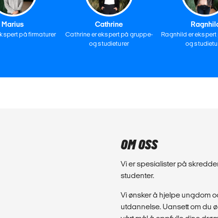
Marius
Cathrine
Ragnhil
ekspert på firmaturer
Cathrine er ekspert på gruppe-
Ragnhild er ekspert
og studieturer
og studietu
OM OSS
Vi er spesialister på skred
studenter.
Vi ønsker å hjelpe ungdom og
utdannelse. Uansett om du øns