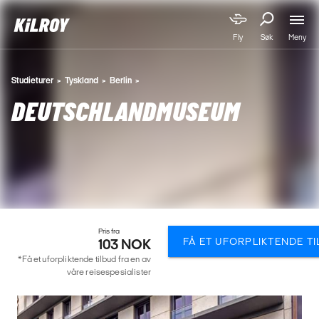
Meny
Fly
Søk
Studieturer
Tyskland
Berlin
DEUTSCHLANDMUSEUM
Pris fra
FÅ ET UFORPLIKTENDE T
103 NOK
*Få et uforpliktende tilbud fra en av
våre reisespesialister