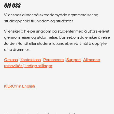
OM OSS
Vi er spesialister på skreddersydde drømmereiser og
studieopphold til ungdom og studenter.
Vi ønsker å hjelpe ungdom og studenter med å utforske livet
gjennom reiser og utdannelse. Uansett om du ønsker å reise
Jorden Rundt eller studere i utlandet, er vårt mål å oppfylle
dine drømmer.
Om oss
|
Kontakt oss
|
Personvern
|
Support
|
Allmenne
reisevilkår
|
Ledige stillinger
KILROY in English