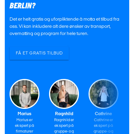
BERLIN?
Det er helt gratis og uforpliktende å motta et tilbud fra
oss. Vi kan inkludere alt dere ønsker av transport,
overnatting og program for hele turen.
FÅ ET GRATIS TILBUD
Marius
Ragnhild
Cathrine
Marius er
Ragnhild er
Cathrine er
ekspert på
ekspert på
ekspert på
firmaturer
gruppe- og
gruppe- og