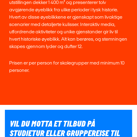
utstillingen dekker 1 400 m² og presenterer tolv
avgjørende øyeblikk fra ulike perioder i tysk historie.
Hvert av disse øyeblikkene er gjenskapt som livaktige
scenarier med detaljerte kulisser. Interaktiv media,
utfordrende aktiviteter og unike gjenstander gir liv til
hvert historiske øyeblikk. Alt kan berøres, og stemningen
skapes gjennom lyder og dufter 12.
Prisen er per person for skolegrupper med minimum 10
personer.
VIL DU MOTTA ET TILBUD PÅ
STUDIETUR ELLER GRUPPEREISE TIL