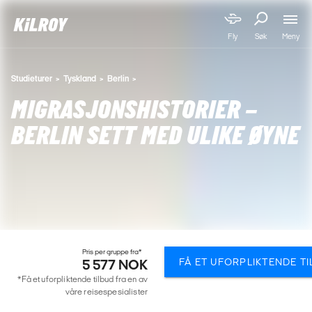
Meny
Fly
Søk
Studieturer
Tyskland
Berlin
MIGRASJONSHISTORIER –
BERLIN SETT MED ULIKE ØYNE
Pris per gruppe fra*
FÅ ET UFORPLIKTENDE T
5 577 NOK
*Få et uforpliktende tilbud fra en av
våre reisespesialister