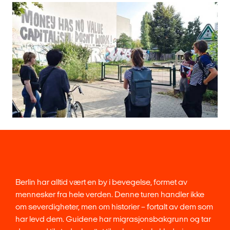
Berlin har alltid vært en by i bevegelse, formet av
mennesker fra hele verden. Denne turen handler ikke
om severdigheter, men om historier – fortalt av dem som
har levd dem. Guidene har migrasjonsbakgrunn og tar