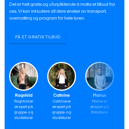
Det er helt gratis og uforpliktende å motta et tilbud fra
oss. Vi kan inkludere alt dere ønsker av transport,
overnatting og program for hele turen.
FÅ ET GRATIS TILBUD
Ragnhild
Cathrine
Marius
Ragnhild er
Cathrine er
Marius er
ekspert på
ekspert på
ekspert på
gruppe- og
gruppe- og
firmaturer
studieturer
studieturer