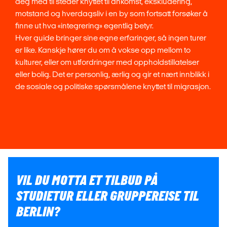
deg med til steder knyttet til ankomst, ekskludering,
motstand og hverdagsliv i en by som fortsatt forsøker å
finne ut hva «integrering» egentlig betyr.
Hver guide bringer sine egne erfaringer, så ingen turer
er like. Kanskje hører du om å vokse opp mellom to
kulturer, eller om utfordringer med oppholdstillatelser
eller bolig. Det er personlig, ærlig og gir et nært innblikk i
de sosiale og politiske spørsmålene knyttet til migrasjon.
VIL DU MOTTA ET TILBUD PÅ
STUDIETUR ELLER GRUPPEREISE TIL
BERLIN?