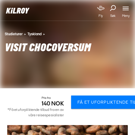
Meny
Fly
Søk
Studieturer
Tyskland
VISIT CHOCOVERSUM
Pris fra
FÅ ET UFORPLIKTENDE T
140 NOK
*Få et uforpliktende tilbud fra en av
våre reisespesialister