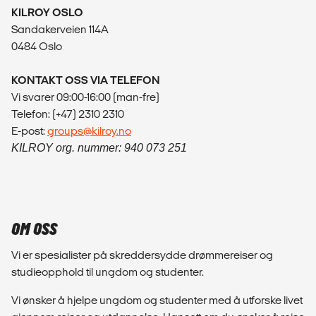
KILROY OSLO
Sandakerveien 114A
0484 Oslo
KONTAKT OSS VIA TELEFON
Vi svarer 09:00-16:00 (man-fre)
Telefon: (+47) 2310 2310
E-post:
groups@kilroy.no
KILROY org. nummer: 940 073 251
OM OSS
Vi er spesialister på skreddersydde drømmereiser og
studieopphold til ungdom og studenter.
Vi ønsker å hjelpe ungdom og studenter med å utforske livet