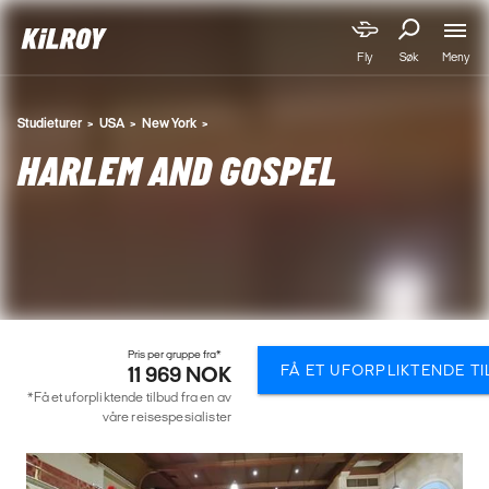
Meny
Fly
Søk
Studieturer
USA
New York
HARLEM AND GOSPEL
Pris per gruppe fra*
FÅ ET UFORPLIKTENDE T
11 969 NOK
*Få et uforpliktende tilbud fra en av
våre reisespesialister