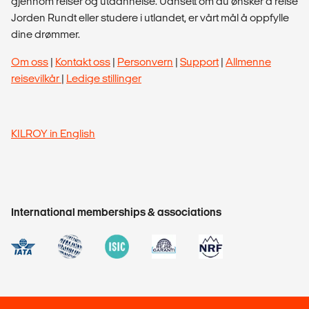
gjennom reiser og utdannelse. Uansett om du ønsker å reise
Jorden Rundt eller studere i utlandet, er vårt mål å oppfylle
dine drømmer.
Om oss
|
Kontakt oss
|
Personvern
|
Support
|
Allmenne
reisevilkår
|
Ledige stillinger
KILROY in English
International memberships & associations