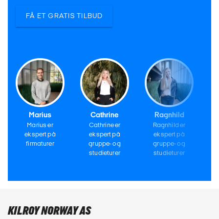
FÅ ET GRATIS TILBUD
Marius
Cathrine
Ragnhild
Marius er
Cathrine er
Ragnhild er
ekspert på
ekspert på
ekspert på
firmaturer
gruppe- og
gruppe- og
studieturer
studieturer
KILROY NORWAY AS