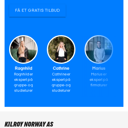
FÅ ET GRATIS TILBUD
Ragnhild
Cathrine
Marius
Ragnhild er
Cathrine er
Marius er
ekspert på
ekspert på
ekspert på
gruppe- og
gruppe- og
firmaturer
studieturer
studieturer
KILROY NORWAY AS