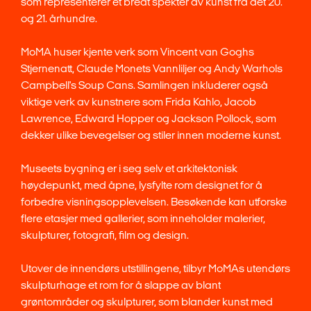
som representerer et bredt spekter av kunst fra det 20.
og 21. århundre.
MoMA huser kjente verk som Vincent van Goghs
Stjernenatt, Claude Monets Vannliljer og Andy Warhols
Campbell's Soup Cans. Samlingen inkluderer også
viktige verk av kunstnere som Frida Kahlo, Jacob
Lawrence, Edward Hopper og Jackson Pollock, som
dekker ulike bevegelser og stiler innen moderne kunst.
Museets bygning er i seg selv et arkitektonisk
høydepunkt, med åpne, lysfylte rom designet for å
forbedre visningsopplevelsen. Besøkende kan utforske
flere etasjer med gallerier, som inneholder malerier,
skulpturer, fotografi, film og design.
Utover de innendørs utstillingene, tilbyr MoMAs utendørs
skulpturhage et rom for å slappe av blant
grøntområder og skulpturer, som blander kunst med