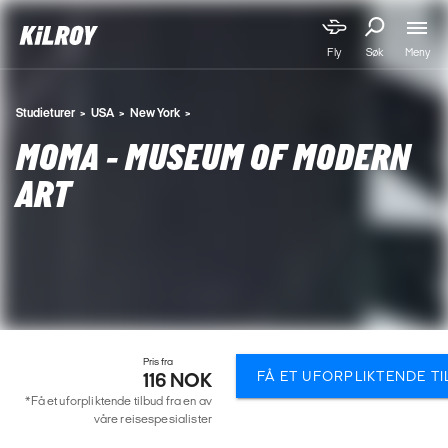
Meny
Fly
Søk
Studieturer
USA
New York
MOMA - MUSEUM OF MODERN
ART
Pris fra
FÅ ET UFORPLIKTENDE T
116 NOK
*Få et uforpliktende tilbud fra en av
våre reisespesialister