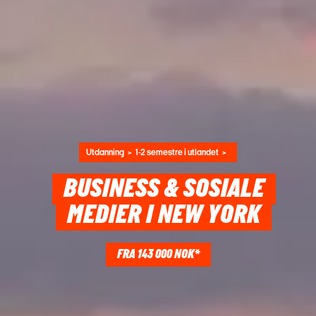
Utdanning
1-2 semestre i utlandet
BUSINESS & SOSIALE
MEDIER I NEW YORK
FRA 143 000 NOK*