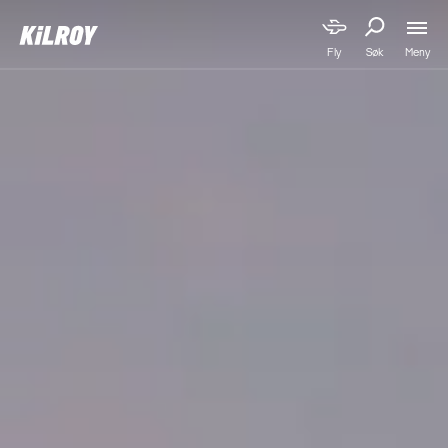
Meny
Fly
Søk