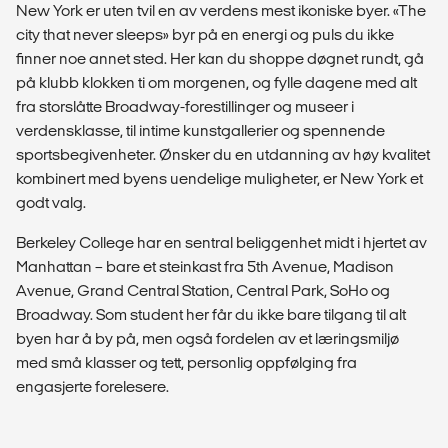
New York er uten tvil en av verdens mest ikoniske byer. «The
city that never sleeps» byr på en energi og puls du ikke
finner noe annet sted. Her kan du shoppe døgnet rundt, gå
på klubb klokken ti om morgenen, og fylle dagene med alt
fra storslåtte Broadway-forestillinger og museer i
verdensklasse, til intime kunstgallerier og spennende
sportsbegivenheter. Ønsker du en utdanning av høy kvalitet
kombinert med byens uendelige muligheter, er New York et
godt valg.
Berkeley College har en sentral beliggenhet midt i hjertet av
Manhattan – bare et steinkast fra 5th Avenue, Madison
Avenue, Grand Central Station, Central Park, SoHo og
Broadway. Som student her får du ikke bare tilgang til alt
byen har å by på, men også fordelen av et læringsmiljø
med små klasser og tett, personlig oppfølging fra
engasjerte forelesere.