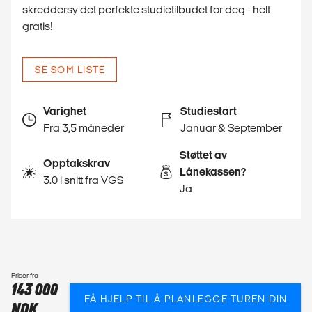
skreddersy det perfekte studietilbudet for deg - helt
gratis!
SE SOM LISTE
Varighet
Studiestart
Fra 3,5 måneder
Januar & September
Støttet av
Opptakskrav
Lånekassen?
3.0 i snitt fra VGS
Ja
Priser fra
143 000
FÅ HJELP TIL Å PLANLEGGE TUREN DIN
NOK