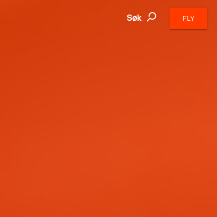
Søk
FLY