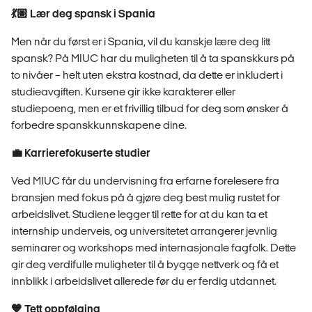
💃🏽 Lær deg spansk i Spania
Men når du først er i Spania, vil du kanskje lære deg litt
spansk? På MIUC har du muligheten til å ta spanskkurs på
to nivåer – helt uten ekstra kostnad, da dette er inkludert i
studieavgiften. Kursene gir ikke karakterer eller
studiepoeng, men er et frivillig tilbud for deg som ønsker å
forbedre spanskkunnskapene dine.
💼 Karrierefokuserte studier
Ved MIUC får du undervisning fra erfarne forelesere fra
bransjen med fokus på å gjøre deg best mulig rustet for
arbeidslivet. Studiene legger til rette for at du kan ta et
internship underveis, og universitetet arrangerer jevnlig
seminarer og workshops med internasjonale fagfolk. Dette
gir deg verdifulle muligheter til å bygge nettverk og få et
innblikk i arbeidslivet allerede før du er ferdig utdannet.
🧡 Tett oppfølging