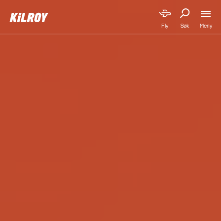
Meny
Fly
Søk