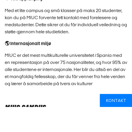
Med et lite campus og små klasser på maks 20 studenter,
kan du på MIUC forvente tett kontakt med forelesere og
medstudenter. Dette sikrer at du får individuell veiledning og
støtte gjennom hele studietiden.
🌎 Internasjonalt miljø
MIUC er det mest multikulturelle universitetet i Spania med
en representasjon på over 75 nasjonaliteter, og hvor 95% av
alle studentene er internasjonale. Her blir du altså en del av
et mangfoldig fellesskap, der du får venner fra hele verden
og lærer å samarbeide på tvers av kulturer
KONTAKT
MIUC CAMPUS
MIUCs campus ligger i et fredelig område i Marbella,
omringet av vakre naturlandskap og med utsikt over havet