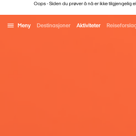
Oops - Siden du prøver å nå er ikke tilgjengelig eller 
Meny
Destinasjoner
Aktiviteter
Reiseforsla