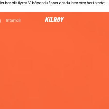
har blitt flyttet. Vi håper du finner det du leter etter her i stedet...
g
Interrail