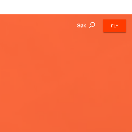
Søk
FLY