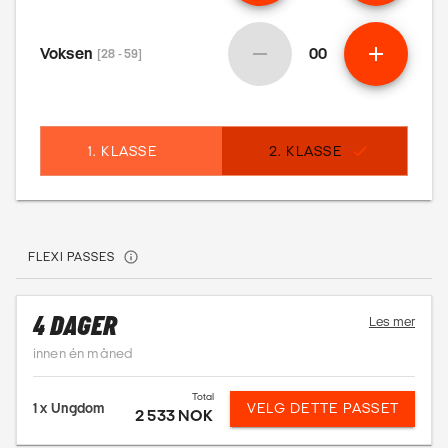
Voksen
00
[28 - 59]
1. KLASSE
2. KLASSE
FLEXI PASSES
4 DAGER
Les mer
innen én måned
Total
1 x
Ungdom
VELG DETTE PASSET
2 533 NOK