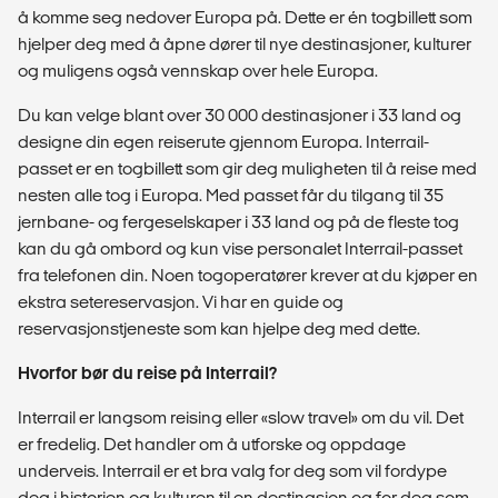
å komme seg nedover Europa på. Dette er én togbillett som
hjelper deg med å åpne dører til nye destinasjoner, kulturer
og muligens også vennskap over hele Europa.
Du kan velge blant over 30 000 destinasjoner i 33 land og
designe din egen reiserute gjennom Europa. Interrail-
passet er en togbillett som gir deg muligheten til å reise med
nesten alle tog i Europa. Med passet får du tilgang til 35
jernbane- og fergeselskaper i 33 land og på de fleste tog
kan du gå ombord og kun vise personalet Interrail-passet
fra telefonen din. Noen togoperatører krever at du kjøper en
ekstra setereservasjon. Vi har en guide og
reservasjonstjeneste som kan hjelpe deg med dette.
Hvorfor bør du reise på Interrail?
Interrail er langsom reising eller «slow travel» om du vil. Det
er fredelig. Det handler om å utforske og oppdage
underveis. Interrail er et bra valg for deg som vil fordype
deg i historien og kulturen til en destinasjon og for deg som