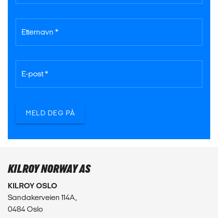
Etternavn *
E-post *
MELD DEG PÅ
KILROY NORWAY AS
KILROY OSLO
Sandakerveien 114A,
0484 Oslo