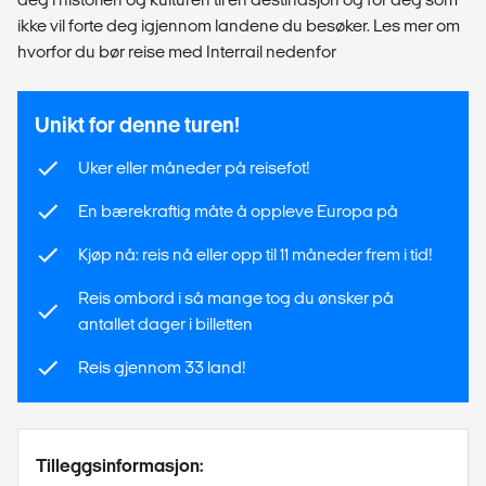
ikke vil forte deg igjennom landene du besøker. Les mer om
hvorfor du bør reise med Interrail nedenfor
Unikt for denne turen!
Uker eller måneder på reisefot!
En bærekraftig måte å oppleve Europa på
Kjøp nå: reis nå eller opp til 11 måneder frem i tid!
Reis ombord i så mange tog du ønsker på
antallet dager i billetten
Reis gjennom 33 land!
Tilleggsinformasjon: