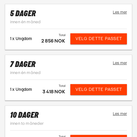
5 DAGER
Les mer
innen én måned
Total
1 x
Ungdom
VELG DETTE PASSET
2 856 NOK
7 DAGER
Les mer
innen én måned
Total
1 x
Ungdom
VELG DETTE PASSET
3 418 NOK
10 DAGER
Les mer
innen to måneder
Total