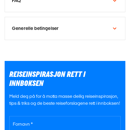
FAQ
Generelle betingelser
REISEINSPIRASJON RETT I
INNBOKSEN
Meld deg på for å motta masse deilig reiseinspirasjon,
tips & triks og de beste reiseforslagene rett i innboksen!
Fornavn *