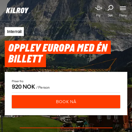
Meny
Fly
Søk
Interrail
OPPLEV EUROPA MED ÉN
BILLETT
Priser fra
920 NOK
/ Person
BOOK NÅ