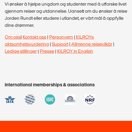
Vi ønsker å hjelpe ungdom og studenter med å utforske livet
gjennom reiser og utdannelse. Uansett om du ønsker å reise
Jorden Rundt eller studere i utlandet, er vårt mål å oppfylle
dine drømmer.
Om oss
|
Kontakt oss
|
Personvern
|
KILROYs
aktsomhetsvurdering
|
Support
|
Allmenne reisevilkår
|
Ledige stillinger
|
Presse
|
KILROY in English
International memberships & associations