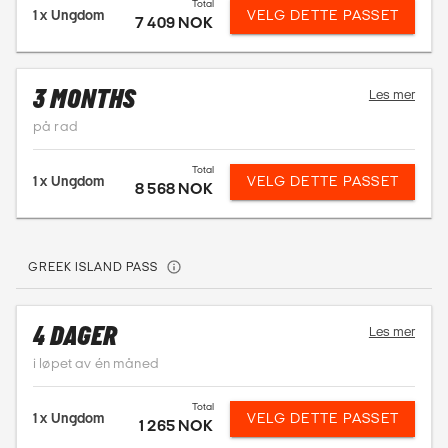
Total
1 x
Ungdom
VELG DETTE PASSET
7 409 NOK
3 MONTHS
Les mer
på rad
Total
1 x
Ungdom
VELG DETTE PASSET
8 568 NOK
GREEK ISLAND PASS
4 DAGER
Les mer
i løpet av én måned
Total
1 x
Ungdom
VELG DETTE PASSET
1 265 NOK