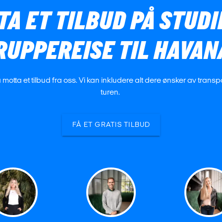
TA ET TILBUD PÅ STUD
RUPPEREISE TIL HAVAN
å motta et tilbud fra oss. Vi kan inkludere alt dere ønsker av trans
turen.
FÅ ET GRATIS TILBUD