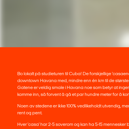
Bo lokalt på studieturen til Cuba! De forskjellige 'casaene'
downtown Havana med, mindre enn én km til de største 
Gatene er veldig smale i Havana noe som betyr at inge
komme inn, så forvent å gå et par hundre meter for å komm
Noen av stedene er ikke 100% vedlikeholdt utvendig, men
rent og pent.
Hver 'casa' har 2-5 soverom og kan ha 5-15 mennesker