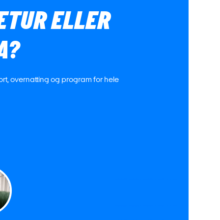
IETUR ELLER
A?
port, overnatting og program for hele