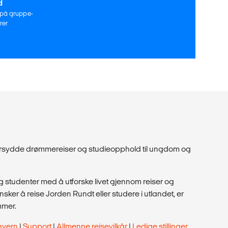
d
 på gruppe-
rer
dersydde drømmereiser og studieopphold til ungdom og
 studenter med å utforske livet gjennom reiser og
ker å reise Jorden Rundt eller studere i utlandet, er
mmer.
nvern
|
Support
|
Allmenne reisevilkår
|
Ledige stillinger