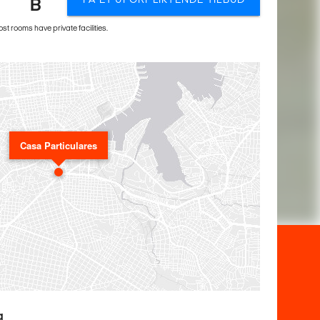
B
t rooms have private facilities.
Casa Particulares
a