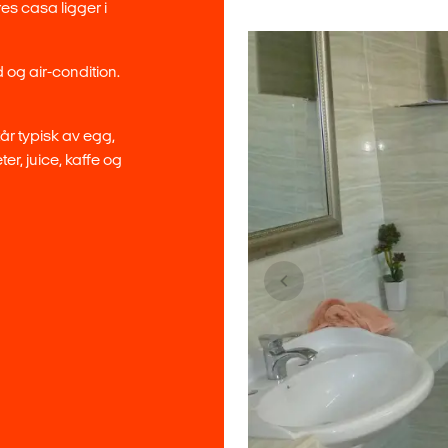
res casa ligger i
 og air-condition.
år typisk av egg,
ter, juice, kaffe og