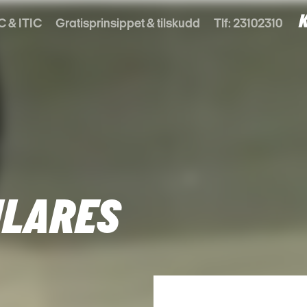
C & ITIC
Gratisprinsippet & tilskudd
Tlf: 23102310
ULARES