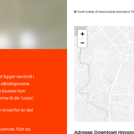
B
Youth hotels of reasonable standard. Mos
+
−
 ligger sentralt i
attraksjonene.
n busser kan
e til din 'casa'.
 innenfor er det
 boende. Når du
Adresse: Downtown Havan