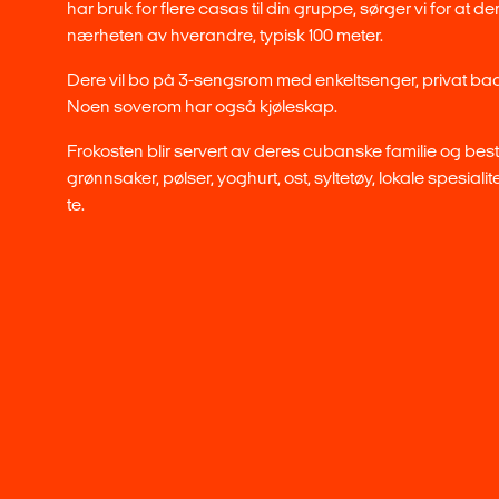
har bruk for flere casas til din gruppe, sørger vi for at de
nærheten av hverandre, typisk 100 meter.
Dere vil bo på 3-sengsrom med enkeltsenger, privat bad
Noen soverom har også kjøleskap.
Frokosten blir servert av deres cubanske familie og best
grønnsaker, pølser, yoghurt, ost, syltetøy, lokale spesialite
te.