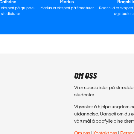
Cathrine
Marius
Ragnhil
r ekspert på gruppe-
Marius er ekspert på firmaturer
Ragnhild er ekspert
 studieturer
og studietu
OM OSS
Vi er spesialister på skred
studenter.
Vi ønsker å hjelpe ungdom og
utdannelse. Uansett om du øns
vårt mål å oppfylle dine drø
Om oss
|
Kontakt oss
|
Perso