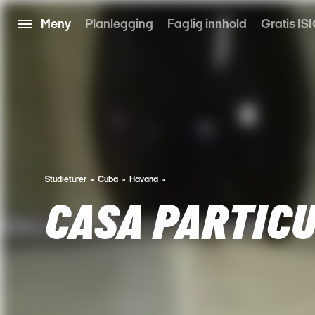
Meny
Planlegging
Faglig innhold
Gratis ISI
Studieturer
Cuba
Havana
CASA PARTIC