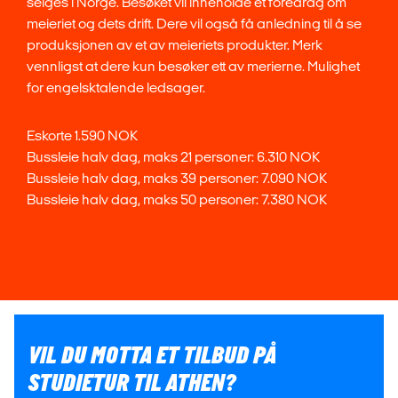
selges i Norge. Besøket vil inneholde et foredrag om
meieriet og dets drift. Dere vil også få anledning til å se
produksjonen av et av meieriets produkter. Merk
vennligst at dere kun besøker ett av merierne. Mulighet
for engelsktalende ledsager.
Eskorte 1.590 NOK
Bussleie halv dag, maks 21 personer: 6.310 NOK
Bussleie halv dag, maks 39 personer: 7.090 NOK
Bussleie halv dag, maks 50 personer: 7.380 NOK
VIL DU MOTTA ET TILBUD PÅ
STUDIETUR TIL ATHEN?