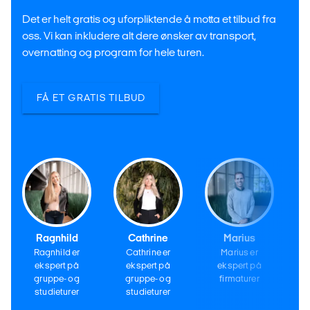
Det er helt gratis og uforpliktende å motta et tilbud fra
oss. Vi kan inkludere alt dere ønsker av transport,
overnatting og program for hele turen.
FÅ ET GRATIS TILBUD
Ragnhild
Cathrine
Marius
Ragnhild er
Cathrine er
Marius er
ekspert på
ekspert på
ekspert på
gruppe- og
gruppe- og
firmaturer
studieturer
studieturer