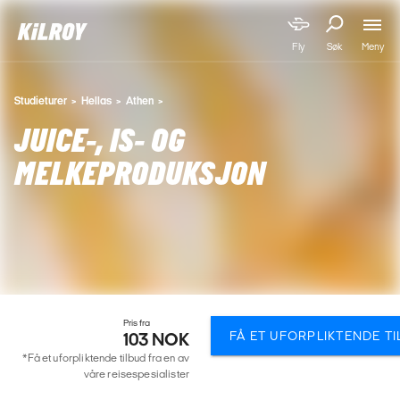
Meny
Fly
Søk
Studieturer
Hellas
Athen
JUICE-, IS- OG
MELKEPRODUKSJON
Pris fra
FÅ ET UFORPLIKTENDE T
103 NOK
*Få et uforpliktende tilbud fra en av
våre reisespesialister