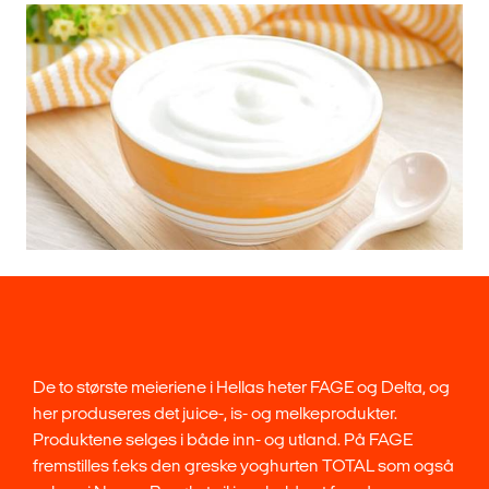
De to største meieriene i Hellas heter FAGE og Delta, og
her produseres det juice-, is- og melkeprodukter.
Produktene selges i både inn- og utland. På FAGE
fremstilles f.eks den greske yoghurten TOTAL som også