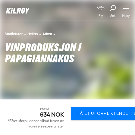
Meny
Fly
Søk
Studieturer
Hellas
Athen
VINPRODUKSJON I
PAPAGIANNAKOS
Pris fra
FÅ ET UFORPLIKTENDE T
634 NOK
*Få et uforpliktende tilbud fra en av
våre reisespesialister