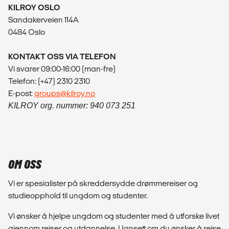
KILROY OSLO
Sandakerveien 114A
0484 Oslo
KONTAKT OSS VIA TELEFON
Vi svarer 09:00-16:00 (man-fre)
Telefon: (+47) 2310 2310
E-post:
groups@kilroy.no
KILROY org. nummer: 940 073 251
OM OSS
Vi er spesialister på skreddersydde drømmereiser og
studieopphold til ungdom og studenter.
Vi ønsker å hjelpe ungdom og studenter med å utforske livet
gjennom reiser og utdannelse. Uansett om du ønsker å reise