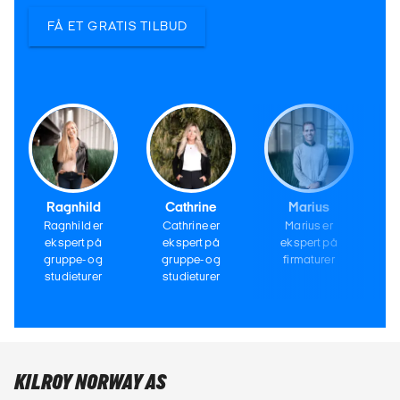
FÅ ET GRATIS TILBUD
Ragnhild
Cathrine
Marius
Ragnhild er
Cathrine er
Marius er
ekspert på
ekspert på
ekspert på
gruppe- og
gruppe- og
firmaturer
studieturer
studieturer
KILROY NORWAY AS