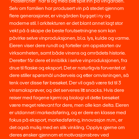
”Masterchef” har til og med blitt spilt inn på vingården.
Selv om familien har produsert vin på stedet gjennom
flere generasjoner, er vingården bygget i ny og
moderne stil. I arkitekturen er det blant annet lagt stor
vekt på å skape de beste forutsetningne som kan
påvirke selve vinproduksjonen, bl.a. lys, kulde og varme.
Eieren viser dere rundt og forteller om oppstarten av
virksomheten, samt både vinens og områdets historie.
Deretter får dere et innblikk i selve vinproduksjonen, fra
drue til flaske og eksport. Det er naturligvis forventet at
dere stiller spørsmål underveis og etter omvisningen, så
tenk over disse før besøket. Der vil også være tid til 3
vinsmaksprøver, og det serveres litt snacks. Hvis dere
reiser med fagene kjemi og biologi vil dette besøket
være meget relevant for dere, men alle kan delta. Eieren
er utdannet i markedsføring, og er dere en klasse med
fokus på eksport, markedsføring, innovasjon m.m., er
det også mulig med en slik vinkling. Opplys gjerne om
deres ønsker gjennom et motivasjonsbrev ved