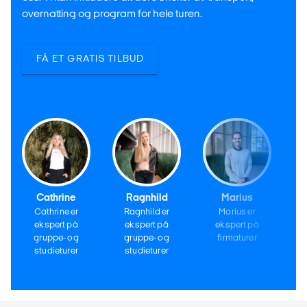
overnatting og program for hele turen.
FÅ ET GRATIS TILBUD
Cathrine
Ragnhild
Marius
Cathrine er
Ragnhild er
Marius er
ekspert på
ekspert på
ekspert på
gruppe- og
gruppe- og
firmaturer
studieturer
studieturer