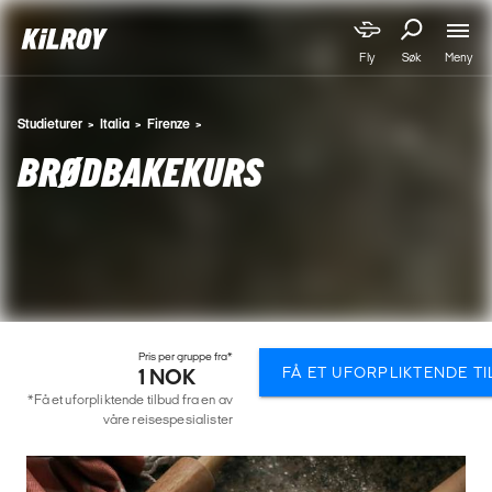
Meny
Fly
Søk
Studieturer
Italia
Firenze
BRØDBAKEKURS
Pris per gruppe fra*
FÅ ET UFORPLIKTENDE T
1 NOK
*Få et uforpliktende tilbud fra en av
våre reisespesialister