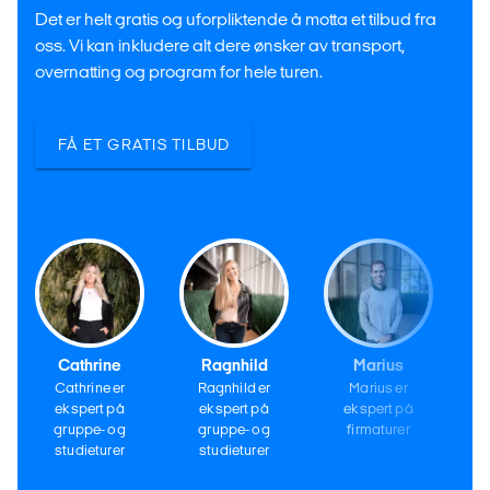
Det er helt gratis og uforpliktende å motta et tilbud fra
oss. Vi kan inkludere alt dere ønsker av transport,
overnatting og program for hele turen.
FÅ ET GRATIS TILBUD
Cathrine
Ragnhild
Marius
Cathrine er
Ragnhild er
Marius er
ekspert på
ekspert på
ekspert på
gruppe- og
gruppe- og
firmaturer
studieturer
studieturer