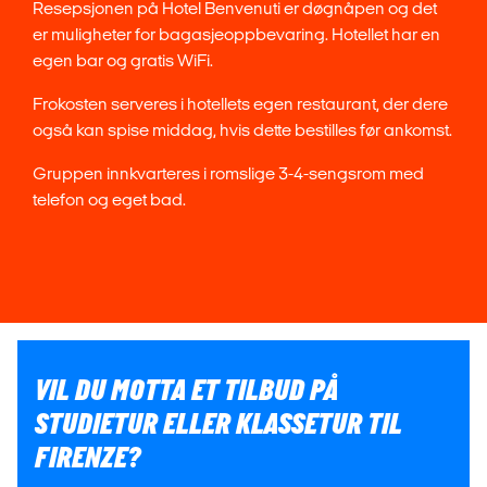
Resepsjonen på Hotel Benvenuti er døgnåpen og det
er muligheter for bagasjeoppbevaring. Hotellet har en
egen bar og gratis WiFi.
Frokosten serveres i hotellets egen restaurant, der dere
også kan spise middag, hvis dette bestilles før ankomst.
Gruppen innkvarteres i romslige 3-4-sengsrom med
telefon og eget bad.
VIL DU MOTTA ET TILBUD PÅ
STUDIETUR ELLER KLASSETUR TIL
FIRENZE?