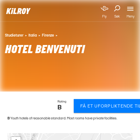
Meny
Fly
Søk
Studieturer
Italia
Firenze
HOTEL BENVENUTI
Rating
FÅ ET UFORPLIKTENDE T
B
B
Youth hotels of reasonable standard. Most rooms have private facilities.