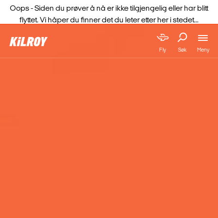
Oops - Siden du prøver å nå er ikke tilgjengelig eller har blitt
flyttet. Vi håper du finner det du leter etter her i stedet...
Meny
Fly
Søk