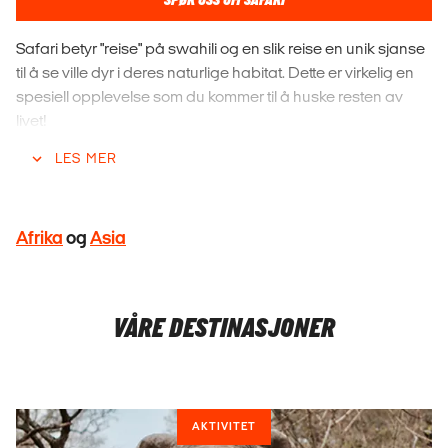
SPØR OSS OM SAFARI
Safari betyr "reise" på swahili og en slik reise en unik sjanse
til å se ville dyr i deres naturlige habitat. Dette er virkelig en
spesiell opplevelse som du kommer til å huske resten av
livet!
LES MER
Når man hører ordet safari, går tankene som oftest rett til
Afrika, der du har muligheten til å se "The Big 5": elefanter,
nesehorn, løver, vannbøfler og leoparder. Dette er den
klassiske safariopplevelsen, men visste du at det også
Afrika
og
Asia
finnes en rekke andre typer safari?
Frister det kanskje med gorillasafari i Uganda,
nesehornsafari i Nepal eller en tigersafari i India? Valget er
VÅRE DESTINASJONER
ditt! Nedenfor kan du lese mer om safari i Afrika og Asia.
BOOK GRATIS VEILEDNING
AKTIVITET