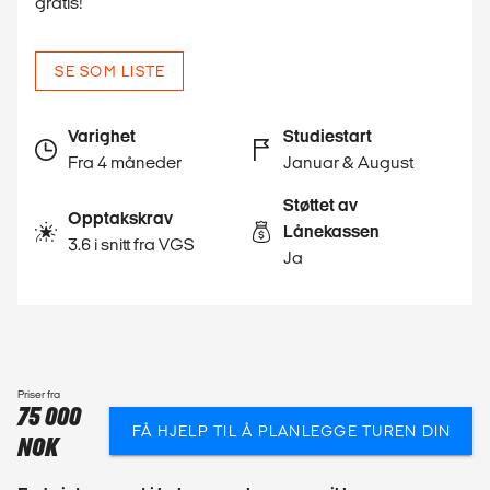
gratis!
SE SOM LISTE
Varighet
Studiestart
Fra 4 måneder
Januar & August
Støttet av
Opptakskrav
Lånekassen
3.6 i snitt fra VGS
Ja
Priser fra
75 000
FÅ HJELP TIL Å PLANLEGGE TUREN DIN
NOK