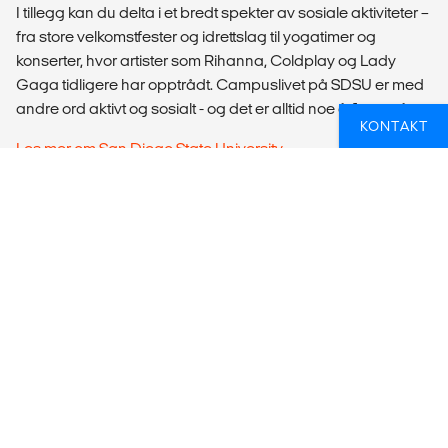
I tillegg kan du delta i et bredt spekter av sosiale aktiviteter –
fra store velkomstfester og idrettslag til yogatimer og
konserter, hvor artister som Rihanna, Coldplay og Lady
Gaga tidligere har opptrådt. Campuslivet på SDSU er med
andre ord aktivt og sosialt - og det er alltid noe å finne på.
KONTAKT
Les mer om San Diego State University
HVORDAN SØKER JEG?
San Diego State University har studiestart i januar og
august, og vi anbefaler å søke tidligst fire måneder før dette.
Hvis San Diego State University har fanget interessen din,
anbefaler vi deg å ta kontakt med oss så fort som mulig.
Vi hjelper deg gratis med søknaden og sørger for at du får
all informasjon og veiledning du trenger for å komme deg
avgårde. Vi svarer på spørsmål og gir deg praktisk