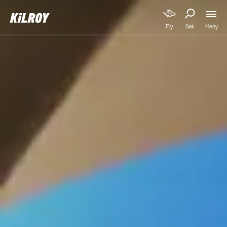
Meny
Fly
Søk