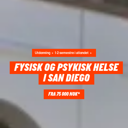
Utdanning
1-2 semestre i utlandet
FYSISK OG PSYKISK HELSE
I SAN DIEGO
FRA 75 000 NOK*