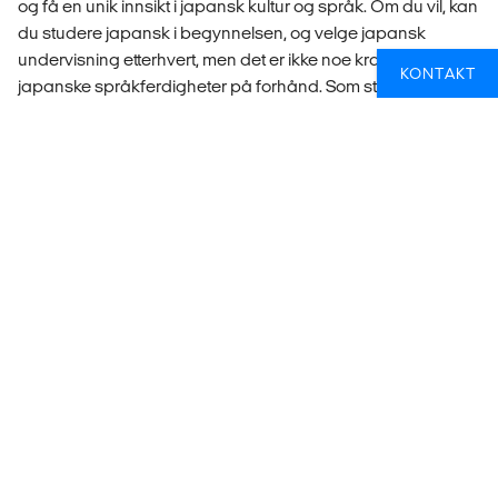
og få en unik innsikt i japansk kultur og språk. Om du vil, kan
du studere japansk i begynnelsen, og velge japansk
undervisning etterhvert, men det er ikke noe krav om
KONTAKT
japanske språkferdigheter på forhånd. Som student på
Ritsumeikan APU kan vi garantere deg en uforglemmelig
opplevelse du vil bære med deg hele livet.
Psst! Som norsk student i Japan får du 4 277 kr ekstra i
måneden fra Lånekassen i opptil ti måneder! Dette
kommer altså I TILLEGG til den vanlige studiestøtten som
alle mottar! Dessuten tilbyr Ritsumeikan APU stipender
som dekker 30-100% av skolepengene til studenter på
bachelor og masternivå.
Les mer om Ritsumeikan APU (Asia Pacific University)