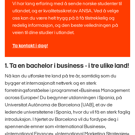
Vi har lang erfaring med å sende norske studenter til
utlandet, og er kvalitetssikret av ANSA. Ved å velge
oss kan du være helt trygg på å få tilstrekkelig og
redelig informasjon, og den beste veiledningen på
veien til dine studier i utlandet.
Ta kontakt i dag!
1. Ta en bachelor i business - i tre ulike land!
Nå kan du utforske tre land på tre år, samtidig som du
bygger et internasjonalt nettverk og en sterk
forretningsforståelse i programmet «Business Management
across Europe»! Du begynner utdanningen i Spania, på
Universitat Autònoma de Barcelona (UAB), et av de
ledende universitetene i Spania, hvor du vil få en sterk faglig
introduksjon. I hjertet av Barcelona vil du fordype deg i
spennende emner som «International Business»,
«International Finance», «International Marketing Strategies»,