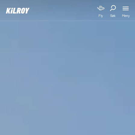
Meny
Fly
Søk