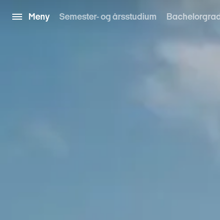
Meny
Semester- og årsstudium
Bachelorgra